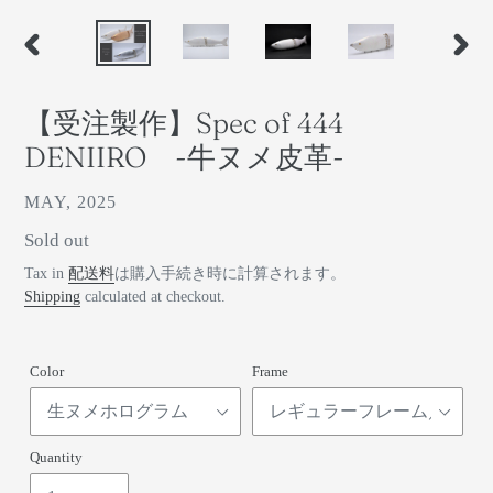
前
次
の
の
ス
ス
【受注製作】Spec of 444
ラ
ラ
イ
イ
DENIIRO -牛ヌメ皮革-
ド
ド
ベ
MAY, 2025
ン
通
Sold out
ダ
常
Tax in
配送料
は購入手続き時に計算されます。
ー
価
Shipping
calculated at checkout.
格
Color
Frame
Quantity