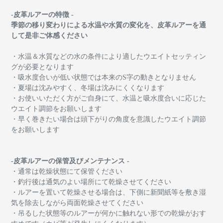
-皮革ルアーの特徴 -
季節の移り変わりによる水温や水質の変化を、皮革ルアーを通
して是非ご体感ください
・水温＆水質などの水の条件により適したウエイトセッティン
グが必要となります
・吸水度合いが低い状態では本来のS字の動きとなりません
・夏場は沈みやすく、冬場は沈みにくくなります
・お使いいただく方がご自身にて、水温と吸水度合いに応じた
ウエイト調節をお願いします
・早く巻きたい場合は頭下がりの角度を意識したウエイト調節
をお願いします
-皮革ルアーの保管及びメンテナンス -
・通常は乾燥状態にて保管ください
・釣行後は通気のよい場所にて乾燥させてください
・ルアーを置いて乾燥させる場合は、下側に新聞紙等を敷き湿
気を除去しながら両面乾燥させてください
・吊るした状態等のルアーが何かに触れない形での乾燥がおす