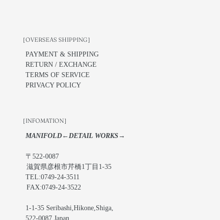
［OVERSEAS SHIPPING］
PAYMENT & SHIPPING
RETURN / EXCHANGE
TERMS OF SERVICE
PRIVACY POLICY
［INFOMATION］
MANIFOLD←DETAIL WORKS→
〒522-0087
滋賀県彦根市芹橋1丁目1-35
TEL:0749-24-3511
FAX:0749-24-3522
1-1-35 Seribashi,Hikone,Shiga,
522-0087,Japan