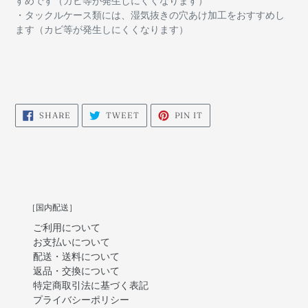
すめです（カビ等が発生しにくくなります）
・タックルケース類には、湿気抜きの穴あけ加工をおすすめし
ます（カビ等が発生しにくくなります）
SHARE
TWEET
PIN
SHARE
TWEET
PIN IT
ON
ON
ON
FACEBOOK
TWITTER
PINTEREST
［国内配送］
ご利用について
お支払いについて
配送・送料について
返品・交換について
特定商取引法に基づく表記
プライバシーポリシー