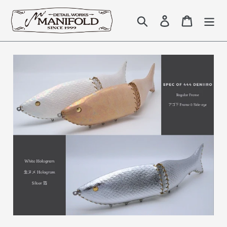
コ
ン
検索
Log in
Cart
テ
ン
ツ
に
ス
キ
ッ
プ
す
る