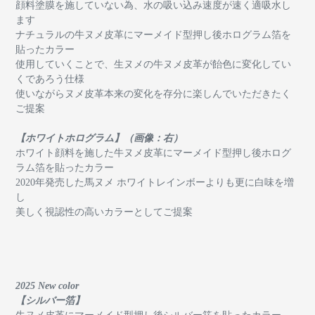
顔料塗膜を施していない為、水の吸い込み速度が速く適吸水し
ます
ナチュラルの牛ヌメ皮革にマーメイド型押し後ホログラム箔を
貼ったカラー
使用していくことで、生ヌメの牛ヌメ皮革が飴色に変化してい
くであろう仕様
使いながらヌメ皮革本来の変化を存分に楽しんでいただきたく
ご提案
【ホワイトホログラム】（画像：右）
ホワイト顔料を施した牛ヌメ皮革にマーメイド型押し後ホログ
ラム箔を貼ったカラー
2020年発売した馬ヌメ ホワイトレインボーよりも更に白味を増
し
美しく視認性の高いカラーとしてご提案
2025 New color
【シルバー箔】