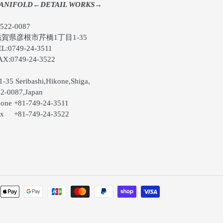
ANIFOLD←DETAIL WORKS→
22-0087
県彦根市芹橋1丁目1-35
:0749-24-3511
:0749-24-3522
-35 Seribashi,Hikone,Shiga,
-0087,Japan
ne +81-749-24-3511
 +81-749-24-3522
お
支
払