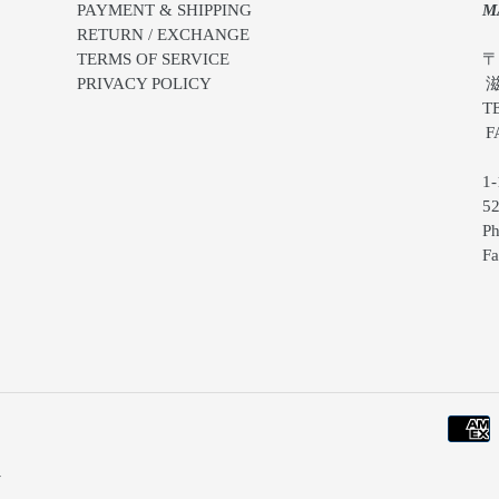
PAYMENT & SHIPPING
M
RETURN / EXCHANGE
TERMS OF SERVICE
〒5
PRIVACY POLICY
滋賀
TEL
FAX
1-1
522
Pho
Fax
y