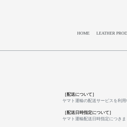
コ
ン
テ
ン
ツ
HOME
LEATHER PRO
に
ス
キ
ッ
プ
す
る
［配送について］
ヤマト運輸の配送サービスを利用
［配送日時指定について］
ヤマト運輸配送日時指定につきま