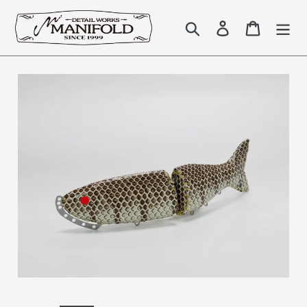
コ
ン
検索
Log in
Cart
テ
ン
ツ
に
ス
キ
ッ
プ
す
る