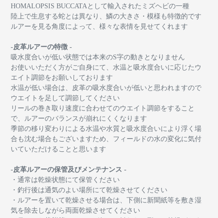
HOMALOPSIS BUCCATAとして輸入されたミズヘビの一種
陸上で生息する蛇とは異なり、鱗の大きさ・模様も特徴的です
ルアーを見る角度によって、様々な表情を見せてくれます
-皮革ルアーの特徴 -
吸水度合いが低い状態では本来のS字の動きとなりません
お使いいただく方がご自身にて、水温と吸水度合いに応じたウ
エイト調節をお願いしております
水温が低い場合は、皮革の吸水度合いが低いと思われますので
ウエイトを足して調節してください
リールの巻き取り速度に合わせてのウエイト調節をすること
で、ルアーのバランスが崩れにくくなります
季節の移り変わりによる水温や水質と吸水度合いにより浮く場
合も沈む場合もございますため、フィールドの水の変化に気付
いていただけることと思います
-皮革ルアーの保管及びメンテナンス -
・通常は乾燥状態にて保管ください
・釣行後は通気のよい場所にて乾燥させてください
・ルアーを置いて乾燥させる場合は、下側に新聞紙等を敷き湿
気を除去しながら両面乾燥させてください