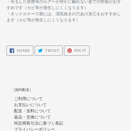
・吊るした状態等のルアーが何かに触れない形での乾燥がおす
すめです（カビ等が発生しにくくなります）
・タックルケース類には、湿気抜きの穴あけ加工をおすすめし
ます（カビ等が発生しにくくなります）
SHARE
TWEET
PIN
SHARE
TWEET
PIN IT
ON
ON
ON
FACEBOOK
TWITTER
PINTEREST
［国内配送］
ご利用について
お支払いについて
配送・送料について
返品・交換について
特定商取引法に基づく表記
プライバシーポリシー