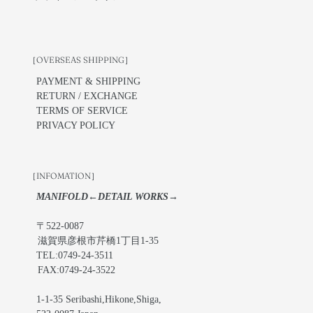
［OVERSEAS SHIPPING］
PAYMENT & SHIPPING
RETURN / EXCHANGE
TERMS OF SERVICE
PRIVACY POLICY
［INFOMATION］
MANIFOLD←DETAIL WORKS→
〒522-0087
滋賀県彦根市芹橋1丁目1-35
TEL:0749-24-3511
FAX:0749-24-3522
1-1-35 Seribashi,Hikone,Shiga,