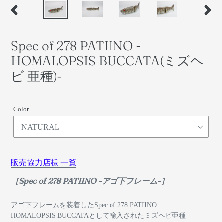
前
次
の
の
ス
ス
Spec of 278 PATIINO -
ラ
ラ
イ
イ
HOMALOPSIS BUCCATA(ミズヘ
ド
ド
ビ 亜種)-
Color
販売協力店様 一覧
［Spec of 278 PATIINO -アゴ下フレーム-］
アゴ
下フレームを装着したSpec of 278 PATIINO
HOMALOPSIS BUCCATAとして輸入されたミズヘビ亜種