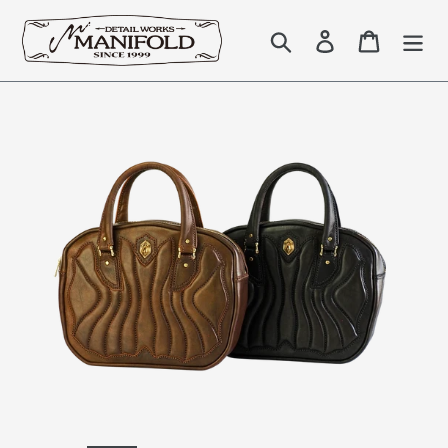
コ
ン
検索
Log in
Cart
テ
ン
ツ
に
ス
キ
ッ
プ
す
る