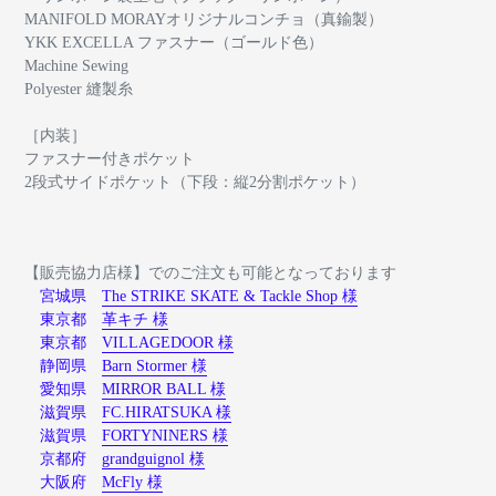
MANIFOLD MORAYオリジナルコンチョ（真鍮製）
YKK EXCELLA ファスナー（ゴールド色）
Machine Sewing
Polyester 縫製糸
［内装］
ファスナー付きポケット
2段式サイドポケット（下段：縦2分割ポケット）
【販売協力店様】でのご注文も可能となっております
宮城県
The STRIKE SKATE & Tackle Shop 様
東京都
革キチ 様
東京都
VILLAGEDOOR 様
静岡県
Barn Stormer 様
愛知県
MIRROR BALL 様
滋賀県
FC.HIRATSUKA 様
滋賀県
FORTYNINERS 様
京都府
grandguignol 様
大阪府
McFly 様