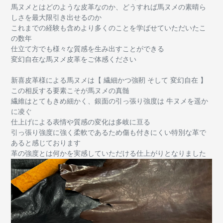
馬ヌメとはどのような皮革なのか、どうすれば馬ヌメの素晴ら
しさを最大限引き出せるのか
これまでの経験も含めより多くのことを学ばせていただいたこ
の数年
仕立て方でも様々な質感を生み出すことができる
変幻自在な馬ヌメ皮革をご体感ください
新喜皮革様による馬ヌメは【 繊細かつ強靭 そして 変幻自在 】
この相反する要素こそが馬ヌメの真髄
繊維はとてもきめ細かく、銀面の引っ張り強度は 牛ヌメを遥か
に凌ぐ
仕上げによる表情や質感の変化は多岐に亘る
引っ張り強度に強く柔軟であるため傷も付きにくい特別な革で
あると感じております
革の強度とは何かを実感していただける仕上がりとなりました