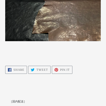
SHARE
TWEET
PIN
SHARE
TWEET
PIN IT
ON
ON
ON
FACEBOOK
TWITTER
PINTEREST
［国内配送］