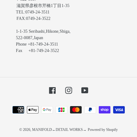
滋賀県彦根市芹橋1丁目1-35
TEL:0749-24-3511
FAX:0749-24-3522
1-1-35 Seribashi,Hikone,Shiga,
522-0087,Japan
Phone +81-749-24-3511
Fax +81-749-24-3522
Facebook
Instagram
YouTube
お
支
払
い
© 2026,
MANIFOLD←DETAIL WORKS→
Powered by Shopify
方