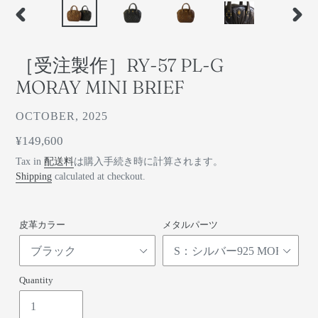
前
次
の
の
ス
ス
［受注製作］RY-57 PL-G
ラ
ラ
イ
イ
MORAY MINI BRIEF
ド
ド
ベ
OCTOBER, 2025
ン
通
¥149,600
ダ
常
Tax in
配送料
は購入手続き時に計算されます。
ー
価
Shipping
calculated at checkout.
格
皮革カラー
メタルパーツ
Quantity