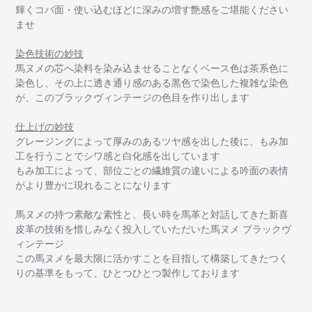
輝くコバ面・使い込むほどに深みの増す艶感をご堪能ください
ませ
染色技術の妙技
馬ヌメの芯へ染料を染み込ませることなくベース色は茶系色に
染色し、その上に透き通り感のある黒色で染色した複雑な染色
が、このブラックヴィンテージの色目を作り出します
仕上げの妙技
グレージングによって厚みのあるツヤ感を出した後に、もみ加
工を行うことでシワ感と白化感を出しています
もみ加工によって、部位ごとの繊維質の違いによる吟面の表情
がより豊かに現れることになります
馬ヌメの持つ素敵な素性と、長い時を馬革と対話してきた新喜
皮革の技術を惜しみなく投入していただいた馬ヌメ ブラックヴ
ィンテージ
この馬ヌメを最大限に活かすことを目指して構築してきたつく
りの基準をもって、ひとつひとつ製作しております