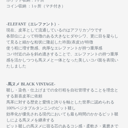
ポケット収納：1ヶ所
コイン収納 ：1ヶ所（マチ付き）
-ELEFANT（エレファント）-
現在、皮革として流通しているのはアフリカゾウです
各部位によって特徴のある大きなヒダやシワ、更に目を凝らし
て見ると細かな粒状に隆起した吟面(表皮)が特徴
使う程に増す艶感、肉厚なエレファントが持つ重厚感
コバ付近のみを斜め漉きすることで、エレファントの持つ重厚
感を活かしつつも馬ヌメと一体となった美しいコバ面を表現い
たしました
-馬ヌメ BLACK VINTAGE-
鞣し・染色・仕上げまでの全行程を自社管理することを理念と
する新喜皮革に依頼
馬革に対する歴史と愛情と誇りを軸とした世界に認められる
100%
ベジタブルタンニンのピット鞣し
効率化が優先される現代においても最も時間のかかるピット鞣
しによる馬ヌメを継承する
ピット鞣しの馬ヌメに宿る
芯のあるコシ感・柔軟さ・素磨きで