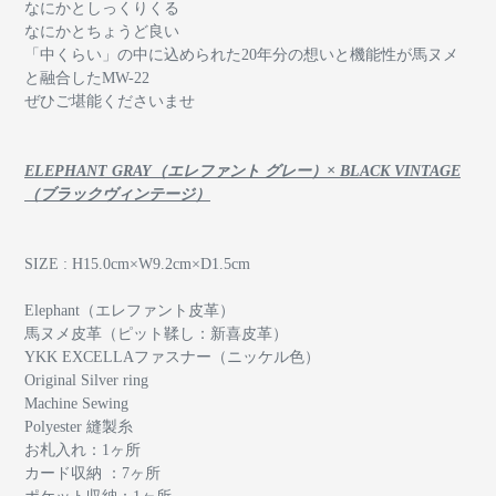
なにかとしっくりくる
なにかとちょうど良い
「中くらい」の中に込められた20年分の想いと機能性が馬ヌメ
と融合したMW-22
ぜひご堪能くださいませ
ELEPHANT GRAY（エレファント グレー）× BLACK VINTAGE
（ブラックヴィンテージ）
SIZE : H15.0cm×W9.2cm×D1.5cm
Elephant（エレファント皮革）
馬ヌメ皮革（ピット鞣し：新喜皮革）
YKK EXCELLAファスナー（ニッケル色）
Original Silver ring
Machine Sewing
Polyester 縫製糸
お札入れ：1ヶ所
カード収納 ：7ヶ所