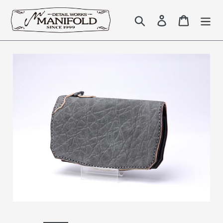
コ
ン
検索
Log in
Cart
テ
ン
ツ
に
ス
キ
ッ
プ
す
る