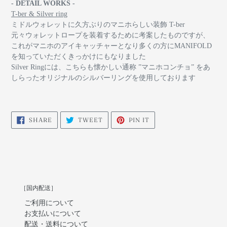
- DETAIL WORKS -
T-ber & Silver ring
ミドルウォレットに久方ぶりのマニホらしい装飾 T-ber
元々ウォレットロープを装着するために考案したものですが、
これがマニホのアイキャッチャーとなり多くの方にMANIFOLD
を知っていただくきっかけにもなりました
Silver Ringには、こちらも懐かしい通称 ”マニホコンチョ” をあ
しらったオリジナルのシルバーリングを使用しております
SHARE
TWEET
PIN
SHARE
TWEET
PIN IT
ON
ON
ON
FACEBOOK
TWITTER
PINTEREST
［国内配送］
ご利用について
お支払いについて
配送・送料について