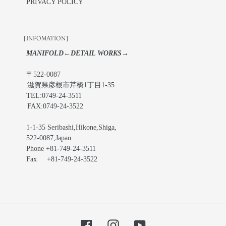
PRIVACY POLICY
［INFOMATION］
MANIFOLD←DETAIL WORKS→
〒522-0087
滋賀県彦根市芹橋1丁目1-35
TEL:0749-24-3511
FAX:0749-24-3522
1-1-35 Seribashi,Hikone,Shiga,
522-0087,Japan
Phone +81-749-24-3511
Fax +81-749-24-3522
Facebook
Instagram
YouTube