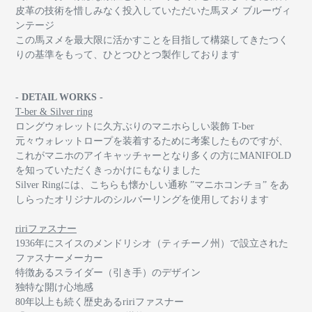
皮革の技術を惜しみなく投入していただいた馬ヌメ ブルーヴィ
ンテージ
この馬ヌメを最大限に活かすことを目指して構築してきたつく
りの基準をもって、ひとつひとつ製作しております
- DETAIL WORKS -
T-ber & Silver ring
ロングウォレットに久方ぶりのマニホらしい装飾 T-ber
元々ウォレットロープを装着するために考案したものですが、
これがマニホのアイキャッチャーとなり多くの方にMANIFOLD
を知っていただくきっかけにもなりました
Silver Ringには、こちらも懐かしい通称 ”マニホコンチョ” をあ
しらったオリジナルのシルバーリングを使用しております
ririファスナー
1936年にスイスのメンドリシオ（ティチーノ州）で設立された
ファスナーメーカー
特徴あるスライダー（引き手）のデザイン
独特な開け心地感
80年以上も続く歴史あるririファスナー