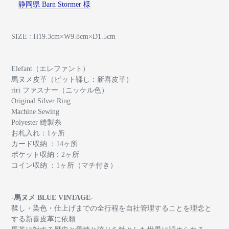
静岡県 Barn Stormer 様
SIZE : H19.3cm×W9.8cm×D1.5cm
Elefant（エレファント）
馬ヌメ皮革（ピット鞣し：新喜皮革）
riri ファスナー（ニッケル色）
Original Silver Ring
Machine Sewing
Polyester 縫製糸
お札入れ：1ヶ所
カード収納 ：14ヶ所
ポケット収納：2ヶ所
コイン収納 ：1ヶ所（マチ付き）
-馬ヌメ BLUE VINTAGE-
鞣し・染色・仕上げまでの全行程を自社管理することを理念と
する新喜皮革に依頼