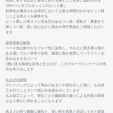
馬革に対する歴史と愛情と誇りを軸とした世界に認められる
100%
ベジタブルタンニンのピット鞣し
効率化が優先される現代においても最も時間のかかるピット鞣
しによる馬ヌメを継承する
ピット鞣しの馬ヌメに宿る
芯のあるコシ感・柔軟さ・素磨きで
輝くコバ面・使い込むほどに深みの増す艶感をご堪能ください
ませ
染色技術の妙技
ベース色は鮮やかなブルー色に染色し、その上に透き通り感の
ある濃いブルー系色で染色、最後に熱を使用してパラフィンを
染み込ませるという
3層に渡る複雑な染色と仕上げが、このブルーヴィンテージの色
目を作り出します
仕上げの妙技
グレージングによって厚みのあるツヤ感を出した後に、もみ加
工を行うことでシワ感と白化感を出しています
もみ加工によって、部位ごとの繊維質の違いによる吟面の表情
がより豊かに現れることになります
馬ヌメの持つ素敵な素性と、長い時を馬革と対話してきた新喜