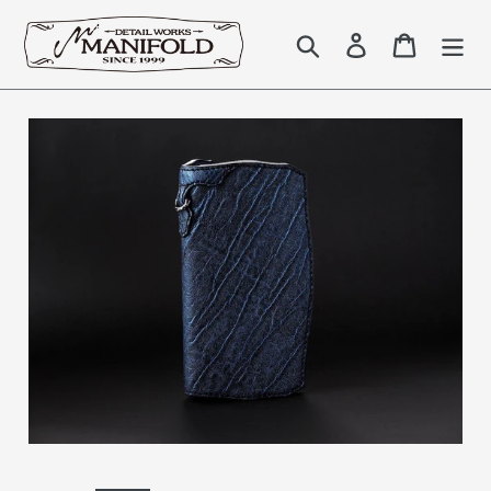
コ
ン
検索
Log in
Cart
テ
ン
ツ
に
ス
キ
ッ
プ
す
る