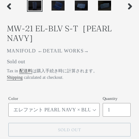
前
次
の
の
ス
ス
MW-21 EL-BLV S-T［PEARL
ラ
ラ
イ
イ
NAVY］
ド
ド
ベ
MANIFOLD ←DETAIL WORKS→
ン
通
Sold out
ダ
常
Tax in
配送料
は購入手続き時に計算されます。
ー
価
Shipping
calculated at checkout.
格
Color
Quantity
SOLD OUT