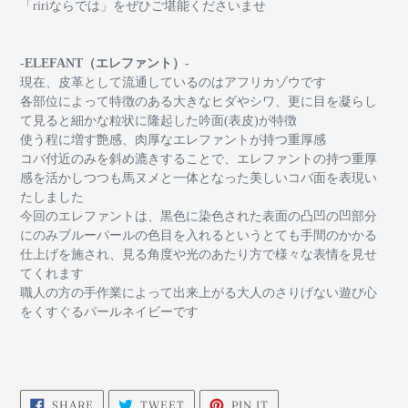
「ririならでは」をぜひご堪能くださいませ
-ELEFANT（エレファント）-
現在、皮革として流通しているのはアフリカゾウです
各部位によって特徴のある大きなヒダやシワ、更に目を凝らし
て見ると細かな粒状に隆起した吟面(表皮)が特徴
使う程に増す艶感、肉厚なエレファントが持つ重厚感
コバ付近のみを斜め漉きすることで、エレファントの持つ重厚
感を活かしつつも馬ヌメと一体となった美しいコバ面を表現い
たしました
今回のエレファントは、黒色に染色された表面の凸凹の凹部分
にのみブルーパールの色目を入れるというとても手間のかかる
仕上げを施され、見る角度や光のあたり方で様々な表情を見せ
てくれます
職人の方の手作業によって出来上がる大人のさりげない遊び心
をくすぐるパールネイビーです
SHARE
TWEET
PIN
SHARE
TWEET
PIN IT