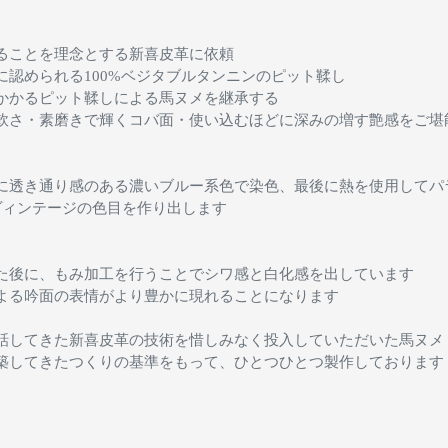
ることを理念とする新喜皮革に依頼
に認められる
100%
ベジタブルタンニンのピット鞣し
かかるピット鞣しによる馬ヌメを継承する
軟さ・素磨きで輝くコバ面・使い込むほどに深みの増す艶感をご堪
に透き通り感のある濃いブルー系色で染色、最後に熱を使用してパ
ヴィンテージの色目を作り出します
た後に、もみ加工を行うことでシワ感と白化感を出しています
よる吟面の表情がより豊かに現れることになります
話してきた新喜皮革の技術を惜しみなく投入していただいた馬ヌメ
築してきたつくりの基準をもって、ひとつひとつ製作しております
REST