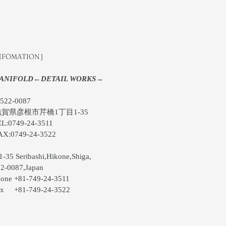
NFOMATION］
ANIFOLD←DETAIL WORKS→
22-0087
県彦根市芹橋1丁目1-35
:0749-24-3511
:0749-24-3522
-35 Seribashi,Hikone,Shiga,
-0087,Japan
ne +81-749-24-3511
 +81-749-24-3522