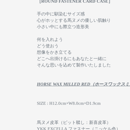
［ROUND FASTENER CARD CASE］
手の中に馴染むサイズ感
心がホッとする馬ヌメの優しい肌触り
小さい中にも際立つ造形美
何を入れよう
どう使おう
想像をかき立てる
どこへ出掛けるにもあなたと一緒に
そんな思いを込めて製作いたしました
HORSE WAX MILLED RED（ホースワックスミ
SIZE : H12.0cm×W8.0cm×D1.9cm
馬ヌメ皮革（ピット鞣し：新喜皮革）
YKK EXCELLA ファスナー（ニッケル色）