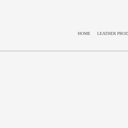
コ
ン
テ
ン
ツ
HOME
LEATHER PRO
に
ス
キ
ッ
プ
す
る