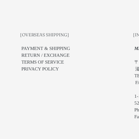
［OVERSEAS SHIPPING］
［I
PAYMENT & SHIPPING
M
RETURN / EXCHANGE
TERMS OF SERVICE
〒5
PRIVACY POLICY
滋賀
TEL
FAX
1-1
522
Pho
Fax