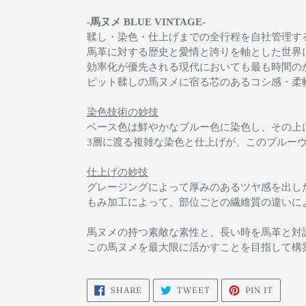
-馬ヌメ BLUE VINTAGE-
鞣し・染色・仕上げまでの全行程を自社管理す
馬革に対する歴史と愛情と誇りを軸とした世界
効率化が優先される現代においても最も時間の
ピット鞣しの馬ヌメに宿る芯のあるコシ感・柔
染色技術の妙技
ベース色は鮮やかなブルー色に染色し、その上
3層に渡る複雑な染色と仕上げが、このブルー
仕上げの妙技
グレージングによって厚みのあるツヤ感を出し
もみ加工によって、部位ごとの繊維質の違いに
馬ヌメの持つ素敵な素性と、長い時を馬革と対
この馬ヌメを最大限に活かすことを目指して構
SHARE
TWEET
PIN
SHARE
TWEET
PIN IT
ON
ON
ON
FACEBOOK
TWITTER
PINTE