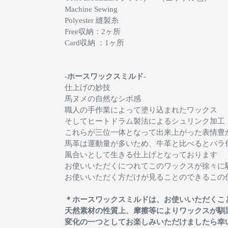
Machine Sewing
Polyester 縫製糸
Free収納：2ヶ所
Card収納 ：1ヶ所
-ホースワックスミルド-
仕上げの妙技
馬ヌメの自然なシボ感
職人の手作業によって塗り込まれたワックス
そしてヒートドラム製法によるシュリンク加工
これらが三位一体となって出来上がった表情豊
馬革は運動量が多いため、牛革と比べるとバラ
風合いとして生きる仕上げとなっております
お使いいただくにつれてこのワックスが徐々に
お使いいただく方だけが見ることのできるこの
＊ホースワックスミルドは、お使いいただくこ
天然素材の性質上、摩擦等によりワックスが馴
変化の一つとしてお楽しみいただけましたら幸