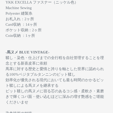
YKK EXCELLA ファスナー（ニッケル色）
Machine Sewing
Polyester 縫製糸
お札入れ：2ヶ所
Card収納 ：14ヶ所
ポケット収納：2ヶ所
Coin収納 ：1ヶ所
-馬ヌメ BLUE VINTAGE-
鞣し・染色・仕上げまでの全行程を自社管理することを理
念とする新喜皮革に依頼
馬革に対する歴史と愛情と誇りを軸とした世界に認められ
る
100%
ベジタブルタンニンのピット鞣し
効率化が優先される現代においても最も時間のかかるピッ
ト鞣しによる馬ヌメを継承する
ピット鞣しの馬ヌメに宿る
芯のあるコシ感・柔軟さ・素磨
きで輝くコバ面・使い込むほどに深みの増す艶感をご堪能
くださいませ