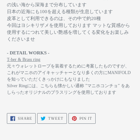
の浅い海から深海まで分布しています
日本の近海にも100を超える種類が生息しています
皮革として利用できるのは、その中で約20種
今回はヨシキリザメを使用しております
マットな質感から
使用するにつれて美しい艶感を増してくる変化をお楽しみ
くださいませ
- DETAIL WORKS -
T-ber & Brass ring
元々ウォレットロープを装着するために考案したものですが、
これがマニホのアイキャッチャーとなり多くの方にMANIFOLD
を知っていただくきっかけにもなりました
Silver Ringには、こちらも懐かしい通称 ”マニホコンチョ” をあ
しらったオリジナルのブラスリングを使用しております
SHARE
TWEET
PIN
SHARE
TWEET
PIN IT
ON
ON
ON
FACEBOOK
TWITTER
PINTEREST