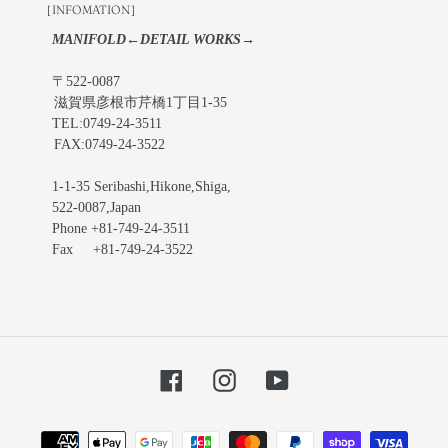
［INFOMATION］
MANIFOLD←DETAIL WORKS→
〒522-0087
滋賀県彦根市芹橋1丁目1-35
TEL:0749-24-3511
FAX:0749-24-3522
1-1-35 Seribashi,Hikone,Shiga,
522-0087,Japan
Phone +81-749-24-3511
Fax +81-749-24-3522
Facebook
Instagram
YouTube
お