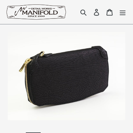
コ
ン
検索
Log in
Cart
テ
ン
ツ
に
ス
キ
ッ
プ
す
る