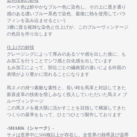
染色技術の妙技
ベース色は鮮やかなブルー色に染色し、その上に透き通り
感のある濃いブルー系色で染色、最後に熱を使用してパラ
フィンを染み込ませるという
3層に渡る複雑な染色と仕上げが、このブルーヴィンテージ
の色目を作り出します
仕上げの妙技
グレージングによって厚みのあるツヤ感を出した後に、も
み加工を行うことでシワ感と白化感を出しています
もみ加工によって、部位ごとの繊維質の違いによる吟面の
表情がより豊かに現れることになります
馬ヌメの持つ素敵な素性と、長い時を馬革と対話してきた
新喜皮革の技術を惜しみなく投入していただいた馬ヌメ ブ
ルーヴィンテージ
この馬ヌメを最大限に活かすことを目指して構築してきた
つくりの基準をもって、ひとつひとつ製作しております
-SHARK（シャーク）-
サメは世界中に500種以上が存在し、全世界の熱帯及び温帯