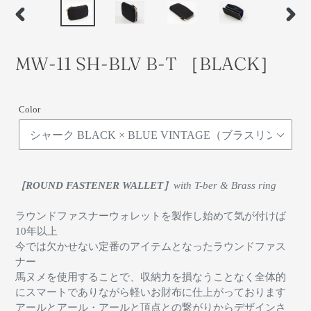
前
次
の
の
ス
ス
MW-11 SH-BLV B-T ［BLACK］
ラ
ラ
イ
イ
ド
ド
Color
［ROUND FASTENER WALLET］
with T-ber & Brass ring
ラウンドファスナーウォレットを製作し始めて気が付けば
10年以上
今では欠かせない定番のアイテムとなったラウンドファス
ナー
馬ヌメを使用することで、収納力を損なうことなく全体的
にスマートでありながら軽いお財布に仕上がっております
アールとアール・アールと頂点との繋がりからデザインさ