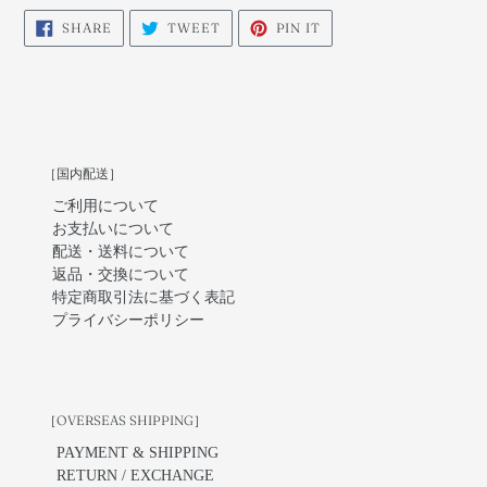
SHARE
TWEET
PIN
SHARE
TWEET
PIN IT
ON
ON
ON
FACEBOOK
TWITTER
PINTEREST
［国内配送］
ご利用について
お支払いについて
配送・送料について
返品・交換について
特定商取引法に基づく表記
プライバシーポリシー
［OVERSEAS SHIPPING］
PAYMENT & SHIPPING
RETURN / EXCHANGE