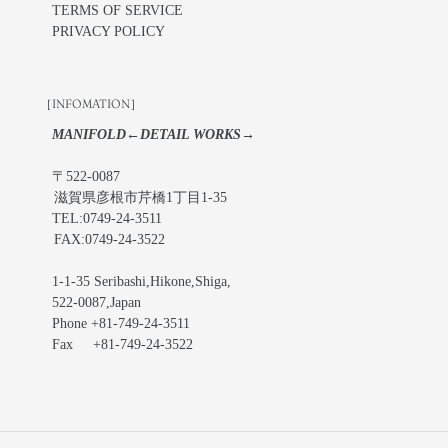
TERMS OF SERVICE
PRIVACY POLICY
［INFOMATION］
MANIFOLD←DETAIL WORKS→
〒522-0087
滋賀県彦根市芹橋1丁目1-35
TEL:0749-24-3511
FAX:0749-24-3522
1-1-35 Seribashi,Hikone,Shiga,
522-0087,Japan
Phone +81-749-24-3511
Fax +81-749-24-3522