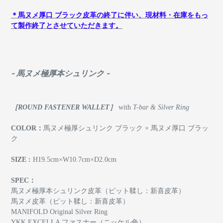
＊馬ヌメ厚口 ブラック皮革の終了に伴い、現材料・在庫をもっ
て製作終了とさせていただきます。
- 馬ヌメ極厚本シュリンク -
［ROUND FASTENER WALLET］
with
T-bar & Silver Ring
COLOR：
馬ヌメ極厚シュリンク ブラック
× 馬ヌメ厚口 ブラッ
ク
SIZE :
H19.5cm×W10.7cm×D2.0cm
SPEC：
馬ヌメ極厚本シュリンク皮革（ピット鞣し：新喜皮革）
馬ヌメ皮革（ピット鞣し：新喜皮革）
MANIFOLD Original Silver Ring
YKK EXCELLA ファスナー（ニッケル色）