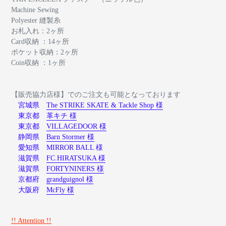
Machine Sewing
Polyester 縫製糸
お札入れ：2ヶ所
Card収納 ：14ヶ所
ポケット収納：2ヶ所
Coin収納 ：1ヶ所
【販売協力店様】でのご注文も可能となっております
宮城県
The STRIKE SKATE & Tackle Shop 様
東京都
革キチ 様
東京都
VILLAGEDOOR 様
静岡県
Barn Stormer 様
愛知県 MIRROR BALL 様
滋賀県
FC.HIRATSUKA 様
滋賀県
FORTYNINERS 様
京都府
grandguignol 様
大阪府
McFly 様
!! Attention !!