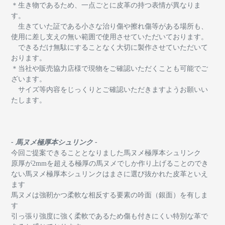
＊生き物であるため、一点ごとに皮革の持つ表情が異なりま
す。
生きていた証である小さな治り傷や擦れ傷等がある場所も、
使用に差し支えの無い範囲で使用させていただいております。
できるだけ無駄にすることなく大切に製作させていただいて
おります。
＊当社や販売協力店様で現物をご確認いただくことも可能でご
ざいます。
サイズ等内容をじっくりとご確認いただきますようお願いい
たします。
- 馬ヌメ極厚本シュリンク -
今回ご提案できることとなりました馬ヌメ極厚本シュリンク
原厚が2mmを超える極厚の馬ヌメでしか作り上げることのでき
ない馬ヌメ極厚本シュリンクはまさに選び抜かれた皮革といえ
ます
馬ヌメは強靭かつ柔軟な相反する要素の吟面（銀面）を有しま
す
引っ張り強度に強く
柔軟であるため傷も付きにくい特別な革で