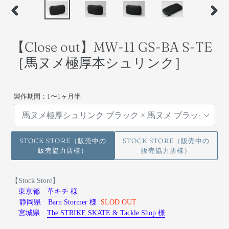
前
次
の
の
ス
ス
【Close out】MW-11 GS-BA S-TE
ラ
ラ
イ
イ
［馬ヌメ極厚本シュリンク］
ド
ド
製作期間：1〜1ヶ月半
STOCK STORE（販売中の
STOCK STORE（販売中の
販売協力店様）
販売協力店様）
【Stock Store】
東京都
革キチ 様
静岡県 Barn Stormer 様
SLOD OUT
宮城県
The STRIKE SKATE & Tackle Shop 様