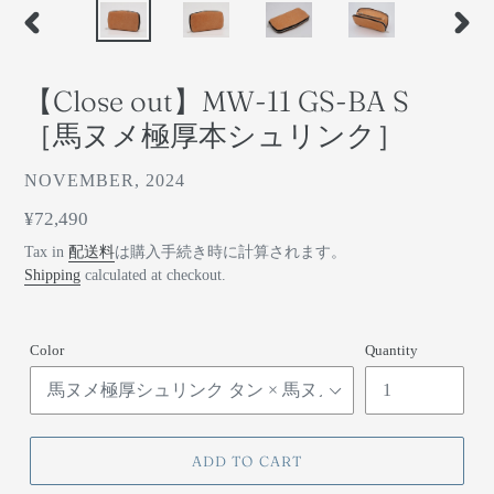
前
次
の
の
ス
ス
【Close out】MW-11 GS-BA S
ラ
ラ
イ
イ
［馬ヌメ極厚本シュリンク］
ド
ド
ベ
NOVEMBER, 2024
ン
通
¥72,490
ダ
常
Tax in
配送料
は購入手続き時に計算されます。
ー
価
Shipping
calculated at checkout.
格
Color
Quantity
ADD TO CART