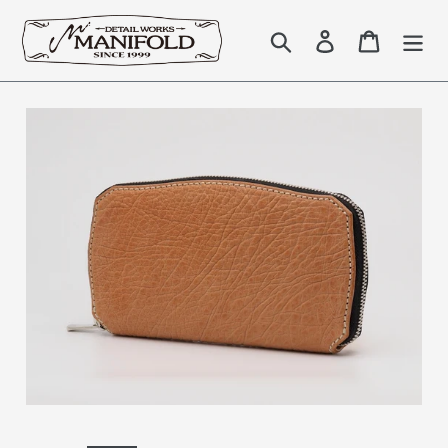
コ
ン
検索
Log in
Cart
テ
ン
ツ
に
ス
キ
ッ
プ
す
る