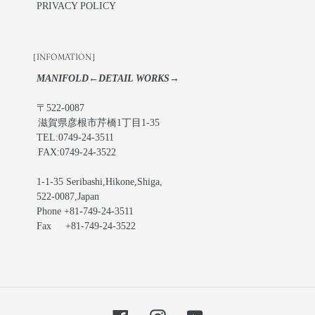
PRIVACY POLICY
［INFOMATION］
MANIFOLD←DETAIL WORKS→
〒522-0087
滋賀県彦根市芹橋1丁目1-35
TEL:0749-24-3511
FAX:0749-24-3522
1-1-35 Seribashi,Hikone,Shiga,
522-0087,Japan
Phone +81-749-24-3511
Fax +81-749-24-3522