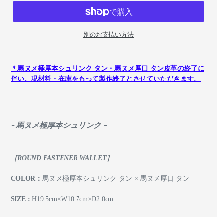
別のお支払い方法
＊馬ヌメ極厚本シュリンク タン・馬ヌメ厚口 タン皮革の終了に
伴い、現材料・在庫をもって製作終了とさせていただきます。
- 馬ヌメ極厚本シュリンク -
［ROUND FASTENER WALLET］
COLOR：
馬ヌメ極厚本シュリンク タン
× 馬ヌメ厚口 タン
SIZE :
H19.5cm×W10.7cm×D2.0cm