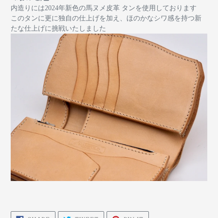
内造りには2024年新色の馬ヌメ皮革 タンを使用しております
このタンに更に独自の仕上げを加え、ほのかなシワ感を持つ新
たな仕上げに挑戦いたしました
SHARE
TWEET
PIN