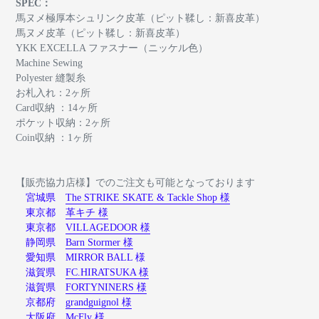
SPEC：
馬ヌメ極厚本シュリンク皮革（ピット鞣し：新喜皮革）
馬ヌメ皮革（ピット鞣し：新喜皮革）
YKK EXCELLA ファスナー（ニッケル色）
Machine Sewing
Polyester 縫製糸
お札入れ：2ヶ所
Card収納 ：14ヶ所
ポケット収納：2ヶ所
Coin収納 ：1ヶ所
【販売協力店様】でのご注文も可能となっております
宮城県
The STRIKE SKATE & Tackle Shop 様
東京都
革キチ 様
東京都
VILLAGEDOOR 様
静岡県
Barn Stormer 様
愛知県 MIRROR BALL 様
滋賀県
FC.HIRATSUKA 様
滋賀県
FORTYNINERS 様
京都府
grandguignol 様
大阪府
McFly 様