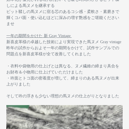
しによる馬ヌメを継承する
ピット鞣しの馬ヌメに宿る
芯のあるコシ感・柔軟さ・素磨きで
輝くコバ面・使い込むほどに深みの増す艶感をご堪能ください
ませ
一年の期間をかけた 新 Gray Vintage
新喜皮革様の卓越した技術により実現できた馬ヌメ Gray vintage
昨年の試作から
およそ一年の期間をかけて、試作サンプルでの
問題点を新喜皮革様が全て改善してくれました
・衣料や袋物用の仕上げとは異なる、ヌメ繊維の締まり具合を
お財布＆小物用に仕上げていただけました
・吟面とトコ面の密着度が増して、締まりのある馬ヌメが出来
上がりました
そして吟の浮きも少ない理想の馬ヌメの仕上がりとなりました