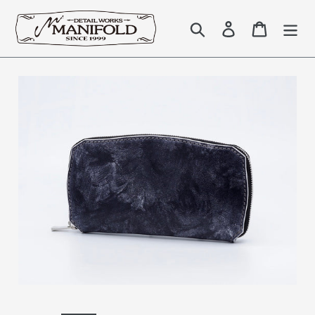
コ
ン
検索
Log in
Cart
テ
ン
ツ
に
ス
キ
ッ
プ
す
る