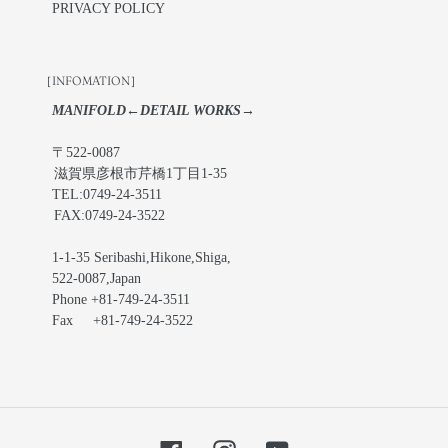
PRIVACY POLICY
［INFOMATION］
MANIFOLD←DETAIL WORKS→
〒522-0087
滋賀県彦根市芹橋1丁目1-35
TEL:0749-24-3511
FAX:0749-24-3522
1-1-35 Seribashi,Hikone,Shiga,
522-0087,Japan
Phone +81-749-24-3511
Fax +81-749-24-3522