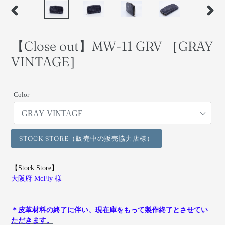
前
次
の
の
ス
ス
【Close out】MW-11 GRV ［GRAY
ラ
ラ
イ
イ
VINTAGE］
ド
ド
Color
STOCK STORE（販売中の販売協力店様）
【Stock Store】
大阪府
McFly 様
＊皮革材料の終了に伴い、現在庫をもって製作終了とさせてい
ただきます。