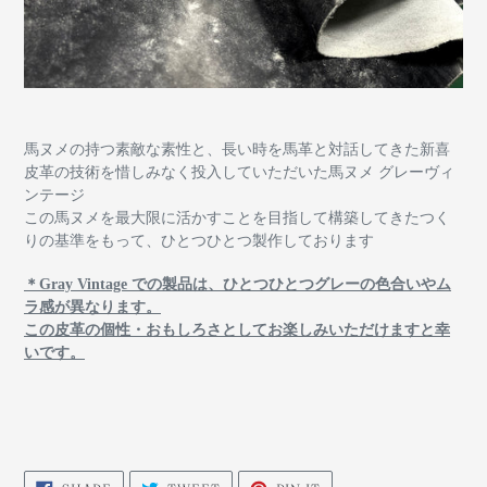
馬ヌメの持つ素敵な素性と、長い時を馬革と対話してきた新喜
皮革の技術を惜しみなく投入していただいた馬ヌメ グレーヴィ
ンテージ
この馬ヌメを最大限に活かすことを目指して構築してきたつく
りの基準をもって、ひとつひとつ製作しております
＊Gray Vintage での製品は、ひとつひとつグレーの色合いやム
ラ感が異なります。
この皮革の個性・おもしろさとしてお楽しみいただけますと幸
いです。
SHARE
TWEET
PIN