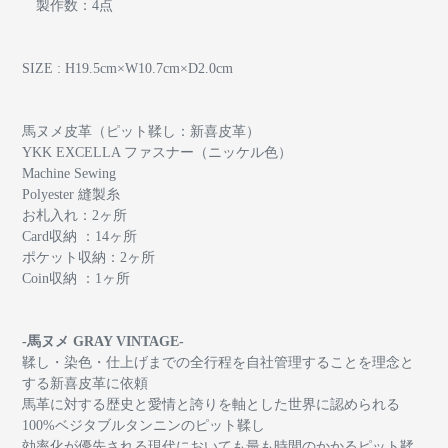
製作数：4点
SIZE : H19.5cm×W10.7cm×D2.0cm
馬ヌメ皮革（ピット鞣し：新喜皮革）
YKK EXCELLA ファスナー（ニッケル色）
Machine Sewing
Polyester 縫製糸
お札入れ：2ヶ所
Card収納 ：14ヶ所
ポケット収納：2ヶ所
Coin収納 ：1ヶ所
-馬ヌメ GRAY VINTAGE-
鞣し・染色・仕上げまでの全行程を自社管理することを理念と
する新喜皮革に依頼
馬革に対する歴史と愛情と誇りを軸とした世界に認められる
100%
ベジタブルタンニンのピット鞣し
効率化が優先される現代においても最も時間のかかるピット鞣