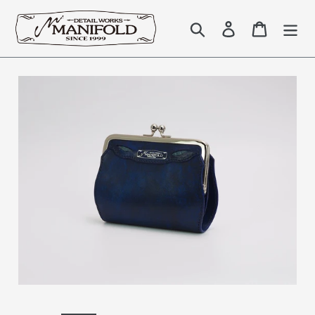
コ
ン
検索
Log in
Cart
テ
ン
ツ
に
ス
キ
ッ
プ
す
る