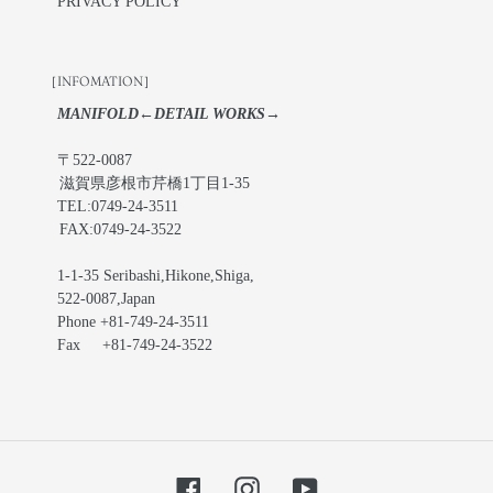
PRIVACY POLICY
［INFOMATION］
MANIFOLD←DETAIL WORKS→
〒522-0087
滋賀県彦根市芹橋1丁目1-35
TEL:0749-24-3511
FAX:0749-24-3522
1-1-35 Seribashi,Hikone,Shiga,
522-0087,Japan
Phone +81-749-24-3511
Fax +81-749-24-3522
Facebook
Instagram
YouTube