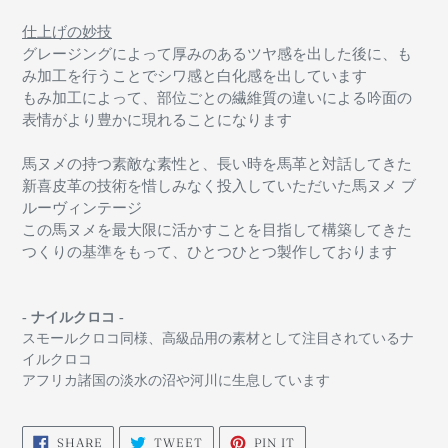
仕上げの妙技
グレージングによって厚みのあるツヤ感を出した後に、も
み加工を行うことでシワ感と白化感を出しています
もみ加工によって、部位ごとの繊維質の違いによる吟面の
表情がより豊かに現れることになります
馬ヌメの持つ素敵な素性と、長い時を馬革と対話してきた
新喜皮革の技術を惜しみなく投入していただいた馬ヌメ ブ
ルーヴィンテージ
この馬ヌメを最大限に活かすことを目指して構築してきた
つくりの基準をもって、ひとつひとつ製作しております
- ナイルクロコ -
スモールクロコ同様、高級品用の素材として注目されているナ
イルクロコ
アフリカ諸国の淡水の沼や河川に生息しています
SHARE
TWEET
PIN
SHARE
TWEET
PIN IT