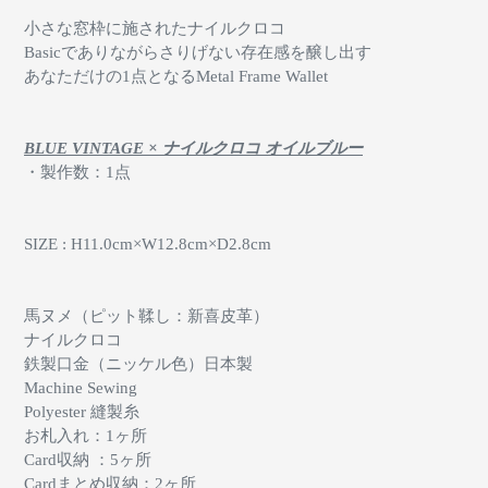
小さな窓枠に施されたナイルクロコ
Basicでありながらさりげない存在感を醸し出す
あなただけの1点となるMetal Frame Wallet
BLUE VINTAGE × ナイルクロコ オイルブルー
・製作数：1点
SIZE : H11.0cm×W12.8cm×D2.8cm
馬ヌメ（ピット鞣し：新喜皮革）
ナイルクロコ
鉄製口金（ニッケル色）日本製
Machine Sewing
Polyester 縫製糸
お札入れ：1ヶ所
Card収納 ：5ヶ所
Cardまとめ収納：2ヶ所