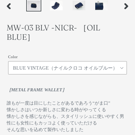
前
次
の
の
ス
ス
MW-03 BLV -NICR- ［OIL
ラ
ラ
イ
イ
BLUE］
ド
ド
Color
［METAL FRAME WALLET］
誰もが一度は目にしたことがあるであろう“がま口”
懐かしさはいつか新しさに変わる時がやってくる
懐かしさを感じながらも、スタイリッシュに使いやすく男
性にも女性にもカッコよく使っていただける
そんな思いを込めて製作いたしました