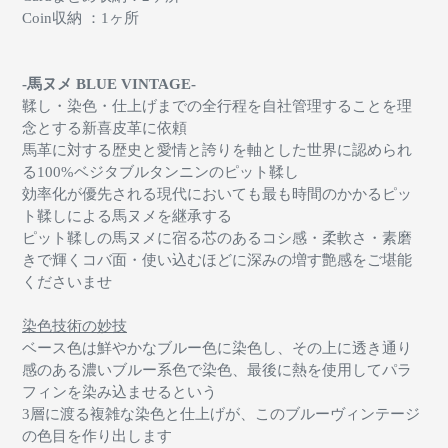
Coin収納 ：1ヶ所
-馬ヌメ BLUE VINTAGE-
鞣し・染色・仕上げまでの全行程を自社管理することを理
念とする新喜皮革に依頼
馬革に対する歴史と愛情と誇りを軸とした世界に認められ
る
100%
ベジタブルタンニンのピット鞣し
効率化が優先される現代においても最も時間のかかるピッ
ト鞣しによる馬ヌメを継承する
ピット鞣しの馬ヌメに宿る
芯のあるコシ感・柔軟さ・素磨
きで輝くコバ面・使い込むほどに深みの増す艶感をご堪能
くださいませ
染色技術の妙技
ベース色は鮮やかなブルー色に染色し、その上に透き通り
感のある濃いブルー系色で染色、最後に熱を使用してパラ
フィンを染み込ませるという
3層に渡る複雑な染色と仕上げが、このブルーヴィンテージ
の色目を作り出します