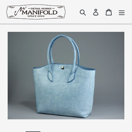
コ
ン
検索
Log in
Cart
テ
ン
ツ
に
ス
キ
ッ
プ
す
る