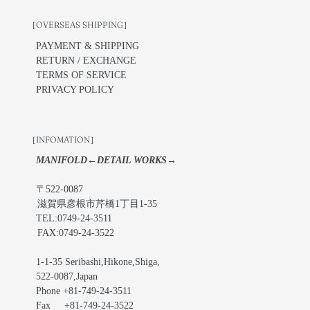
［OVERSEAS SHIPPING］
PAYMENT & SHIPPING
RETURN / EXCHANGE
TERMS OF SERVICE
PRIVACY POLICY
［INFOMATION］
MANIFOLD←DETAIL WORKS→
〒522-0087
滋賀県彦根市芹橋1丁目1-35
TEL:0749-24-3511
FAX:0749-24-3522
1-1-35 Seribashi,Hikone,Shiga,
522-0087,Japan
Phone +81-749-24-3511
Fax +81-749-24-3522