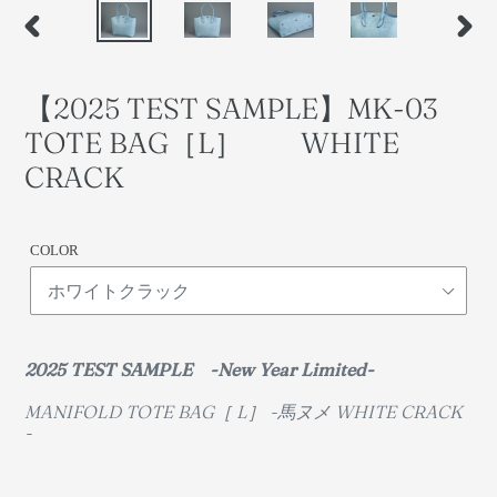
前
次
の
の
ス
ス
【2025 TEST SAMPLE】MK-03
ラ
ラ
イ
イ
TOTE BAG［L］ WHITE
ド
ド
CRACK
COLOR
2025 TEST SAMPLE -New Year Limited-
MANIFOLD TOTE BAG［ L］ -馬ヌメ WHITE CRACK
-