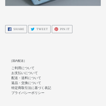
SHARE
TWEET
PIN
SHARE
TWEET
PIN IT
ON
ON
ON
FACEBOOK
TWITTER
PINTEREST
［国内配送］
ご利用について
お支払いについて
配送・送料について
返品・交換について
特定商取引法に基づく表記
プライバシーポリシー