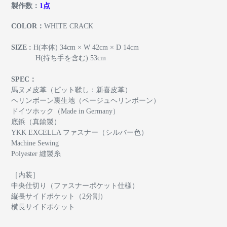
製作数：
1点
COLOR：
WHITE CRACK
SIZE :
H(本体) 34cm × W 42cm × D 14cm
H(持ち手を含む) 53cm
SPEC：
馬ヌメ皮革（ピット鞣し：新喜皮革）
ヘリンボーン裏生地（ベージュヘリンボーン）
ドイツホック（Made in Germany）
底鋲（真鍮製）
YKK EXCELLA ファスナー（シルバー色）
Machine Sewing
Polyester 縫製糸
［内装］
中央仕切り（ファスナーポケット仕様）
縦長サイドポケット（2分割）
横長サイドポケット