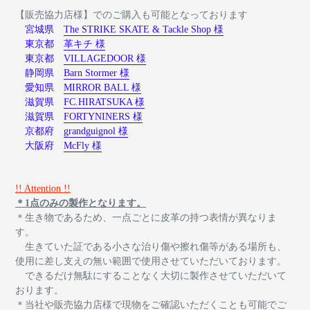
【販売協力店様】でのご購入も可能となっております
宮城県
The STRIKE SKATE & Tackle Shop 様
東京都
革キチ 様
東京都
VILLAGEDOOR 様
静岡県
Barn Stormer 様
愛知県
MIRROR BALL 様
滋賀県
FC.HIRATSUKA 様
滋賀県
FORTYNINERS 様
京都府
grandguignol 様
大阪府
McFly 様
!! Attention !!
＊1点のみの製作となります。
＊生き物であるため、一点ごとに皮革の持つ表情が異なりま
す。
生きていた証である小さな治り傷や擦れ傷等がある場所も、
使用に差し支えの無い範囲で使用させていただいております。
できるだけ無駄にすることなく大切に製作させていただいて
おります。
＊当社や販売協力店様で現物をご確認いただくことも可能でご