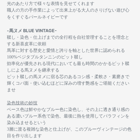
光のあたり方で様々な表情を見せてくれます
職人の方の手作業によって出来上がる大人のさりげない遊び心
をくすぐるパールネイビーです
-馬ヌメ BLUE VINTAGE-
鞣し・染色・仕上げまでの全行程を自社管理することを理念と
する新喜皮革に依頼
馬革に対する歴史と愛情と誇りを軸とした世界に認められる
100%
ベジタブルタンニンのピット鞣し
効率化が優先される現代においても最も時間のかかるピット鞣
しによる馬ヌメを継承する
ピット鞣しの馬ヌメに宿る芯のあるコシ感・柔軟さ・素磨きで
輝くコバ面・使い込むほどに深みの増す艶感をご堪能ください
ませ
染色技術の妙技
ベース色は鮮やかなブルー色に染色し、その上に透き通り感の
ある濃いブルー系色で染色、最後に熱を使用してパラフィンを
染み込ませるという
3層に渡る複雑な染色と仕上げが、このブルーヴィンテージの色
目を作り出します