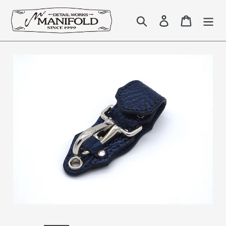
コ
ン
検索
Log in
Cart
テ
ン
ツ
に
ス
キ
ッ
プ
す
る