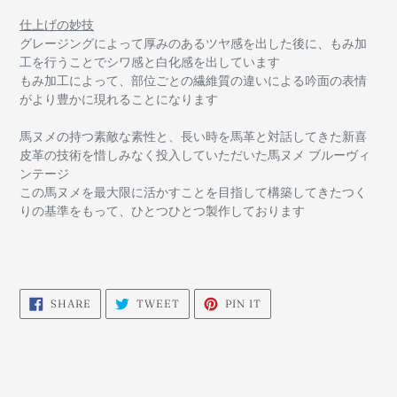
仕上げの妙技
グレージングによって厚みのあるツヤ感を出した後に、もみ加
工を行うことでシワ感と白化感を出しています
もみ加工によって、部位ごとの繊維質の違いによる吟面の表情
がより豊かに現れることになります
馬ヌメの持つ素敵な素性と、長い時を馬革と対話してきた新喜
皮革の技術を惜しみなく投入していただいた馬ヌメ ブルーヴィ
ンテージ
この馬ヌメを最大限に活かすことを目指して構築してきたつく
りの基準をもって、ひとつひとつ製作しております
SHARE
TWEET
PIN
SHARE
TWEET
PIN IT
ON
ON
ON
FACEBOOK
TWITTER
PINTEREST