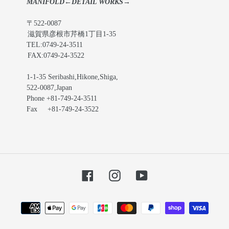
MANIFOLD←DETAIL WORKS→
〒522-0087
滋賀県彦根市芹橋1丁目1-35
TEL:0749-24-3511
FAX:0749-24-3522
1-1-35 Seribashi,Hikone,Shiga,
522-0087,Japan
Phone +81-749-24-3511
Fax +81-749-24-3522
Facebook
Instagram
YouTube
お
支
払