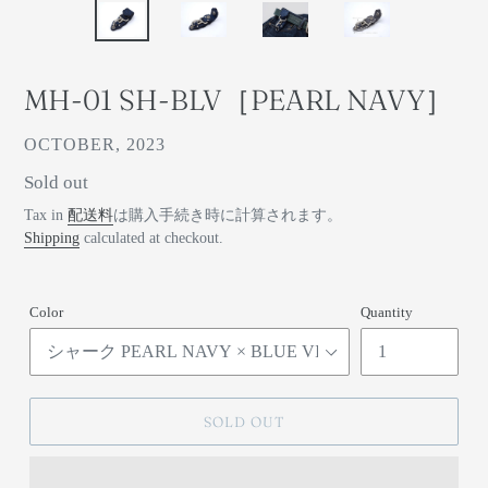
MH-01 SH-BLV［PEARL NAVY］
ベ
OCTOBER, 2023
ン
通
Sold out
ダ
常
Tax in
配送料
は購入手続き時に計算されます。
ー
価
Shipping
calculated at checkout.
格
Color
Quantity
SOLD OUT