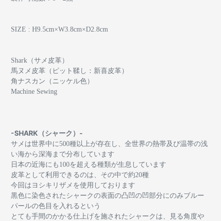
SIZE : H9.5cm×W3.8cm×D2.8cm
Shark（サメ皮革）
馬ヌメ皮革（ピット鞣し：新喜皮革）
角ナスカン（ニッケル色）
Machine Sewing
-SHARK（シャーク）-
サメは世界中に500種以上が存在し、全世界の熱帯及び温帯の浅
い海から深海まで分布しています
日本の近海にも100を超える種類が生息しています
皮革として利用できるのは、その中で約20種
今回はヨシキリザメを使用しております
黒色に染色されたシャークの表面の凸凹の凹部分にのみブルー
パールの色目を入れるという
とても手間のかかる仕上げを施されたシャークは、見る角度や