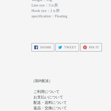
Line eye：3ヵ所
Hook eye：2ヵ所
specification：Floating
SHARE
TWEET
PIN
SHARE
TWEET
PIN IT
ON
ON
ON
FACEBOOK
TWITTER
PINTE
［国内配送］
ご利用について
お支払いについて
配送・送料について
返品・交換について