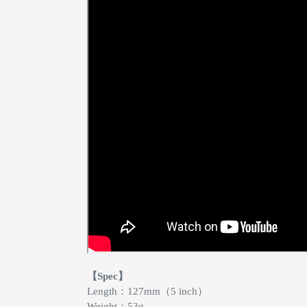
【Spec】
Length：127mm（5 inch）
Weight：53g