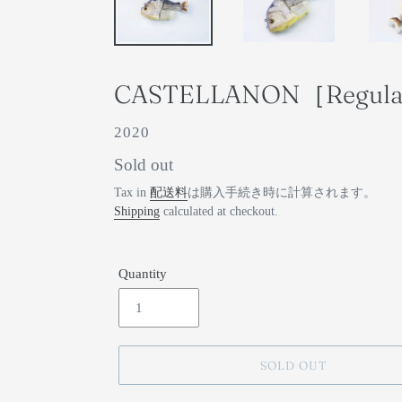
CASTELLANON［Regular W
ベ
2020
ン
通
Sold out
ダ
常
Tax in
配送料
は購入手続き時に計算されます。
ー
Shipping
calculated at checkout.
価
格
Quantity
SOLD OUT