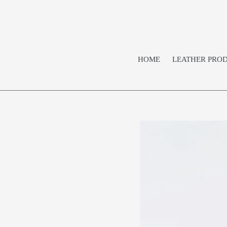
コ
ン
テ
ン
ツ
HOME
LEATHER PRO
に
ス
キ
ッ
プ
す
る