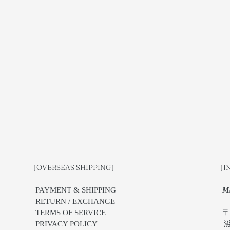
REST
［OVERSEAS SHIPPING］
［I
PAYMENT & SHIPPING
M
RETURN / EXCHANGE
TERMS OF SERVICE
〒5
PRIVACY POLICY
滋賀