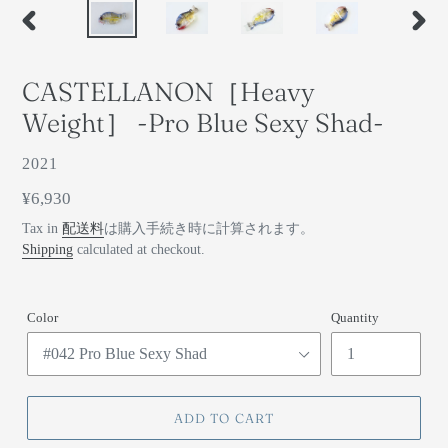
前
次
の
の
ス
ス
CASTELLANON［Heavy
ラ
ラ
イ
イ
Weight］ -Pro Blue Sexy Shad-
ド
ド
ベ
2021
ン
通
¥6,930
ダ
常
Tax in
配送料
は購入手続き時に計算されます。
ー
価
Shipping
calculated at checkout.
格
Color
Quantity
ADD TO CART