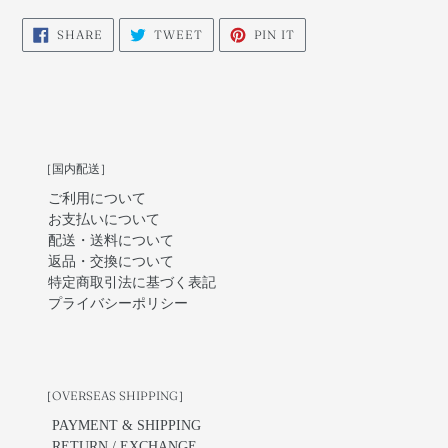
SHARE
TWEET
PIN
SHARE
TWEET
PIN IT
ON
ON
ON
FACEBOOK
TWITTER
PINTEREST
［国内配送］
ご利用について
お支払いについて
配送・送料について
返品・交換について
特定商取引法に基づく表記
プライバシーポリシー
［OVERSEAS SHIPPING］
PAYMENT & SHIPPING
RETURN / EXCHANGE