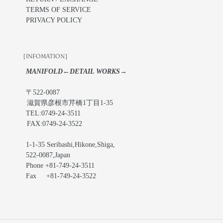
TERMS OF SERVICE
PRIVACY POLICY
［INFOMATION］
MANIFOLD←DETAIL WORKS→
〒522-0087
滋賀県彦根市芹橋1丁目1-35
TEL:0749-24-3511
FAX:0749-24-3522
1-1-35 Seribashi,Hikone,Shiga,
522-0087,Japan
Phone +81-749-24-3511
Fax +81-749-24-3522