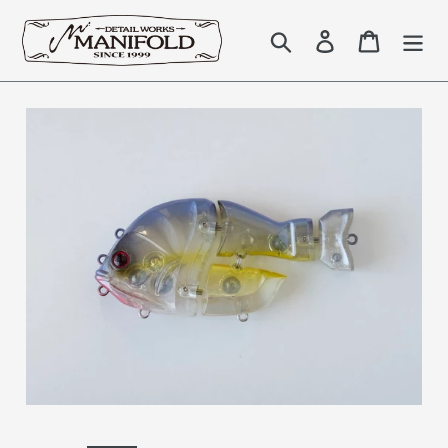
コ
ン
検索
Log in
Cart
テ
ン
ツ
に
ス
キ
ッ
プ
す
る