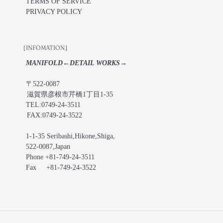
TERMS OF SERVICE
PRIVACY POLICY
［INFOMATION］
MANIFOLD←DETAIL WORKS→
〒522-0087
滋賀県彦根市芹橋1丁目1-35
TEL:0749-24-3511
FAX:0749-24-3522
1-1-35 Seribashi,Hikone,Shiga,
522-0087,Japan
Phone +81-749-24-3511
Fax +81-749-24-3522