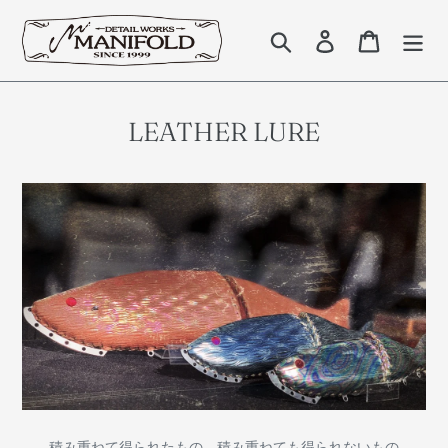
コ
ン
検索
Log in
Cart
テ
ン
ツ
に
LEATHER LURE
ス
キ
ッ
プ
す
る
積み重ねて得られたもの 積み重ねても得られないもの