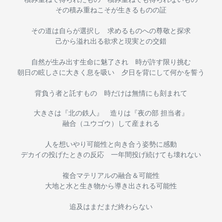
その積み重ねこそが生きるものの証
その道は自らが選択し 求めるものへの尊敬と探求
己から溢れ出る欲求と現実との交錯
自然が生み出す生命
に魅了され 時が許す限り挑む
朝日の眩しさに大きく息を吸い 夕日を背にして何かを誓う
背負う者と託すもの
時だけは無情にも刻まれて
大きさは『北の鉄人』 造りは『夜の部 担当者』
融合（ユウゴウ）して産まれる
人を想いやり可能性と向き合う姿勢に感動
デカイの投げたときの反応 一年間投げ続けても壊れない
複合マテリアルの融合＆可能性
大地と水と生き物から導き出される可能性
追及はまだまだ終わらない