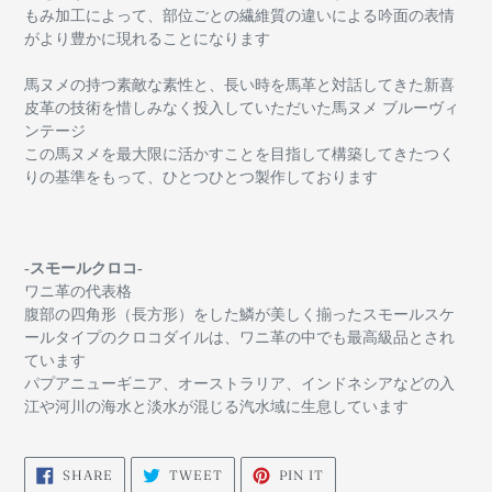
もみ加工によって、部位ごとの繊維質の違いによる吟面の表情
がより豊かに現れることになります
馬ヌメの持つ素敵な素性と、長い時を馬革と対話してきた新喜
皮革の技術を惜しみなく投入していただいた馬ヌメ ブルーヴィ
ンテージ
この馬ヌメを最大限に活かすことを目指して構築してきたつく
りの基準をもって、ひとつひとつ製作しております
-スモールクロコ-
ワニ革の代表格
腹部の四角形（長方形）をした鱗が美しく揃ったスモールスケ
ールタイプのクロコダイルは、ワニ革の中でも最高級品とされ
ています
パプアニューギニア、オーストラリア、インドネシアなどの入
江や河川の海水と淡水が混じる汽水域に生息しています
SHARE
TWEET
PIN
SHARE
TWEET
PIN IT
ON
ON
ON