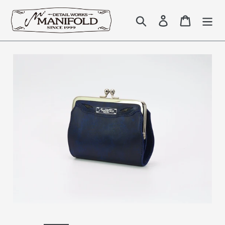
コ
ン
検索
Log in
Cart
テ
ン
ツ
に
ス
キ
ッ
プ
す
る