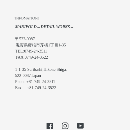
［INFOMATION］
MANIFOLD←DETAIL WORKS→
〒522-0087
滋賀県彦根市芹橋1丁目1-35
TEL:0749-24-3511
FAX:0749-24-3522
1-1-35 Seribashi,Hikone,Shiga,
522-0087,Japan
Phone +81-749-24-3511
Fax +81-749-24-3522
Facebook
Instagram
YouTube