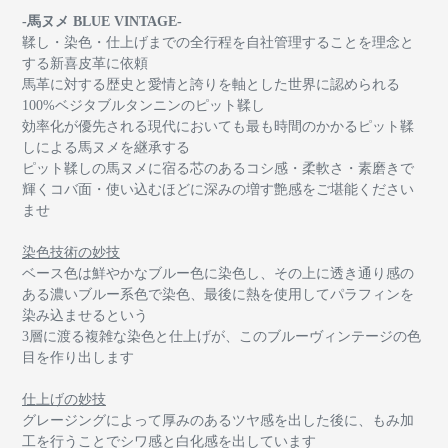
-馬ヌメ BLUE VINTAGE-
鞣し・染色・仕上げまでの全行程を自社管理することを理念と
する新喜皮革に依頼
馬革に対する歴史と愛情と誇りを軸とした世界に認められる
100%
ベジタブルタンニンのピット鞣し
効率化が優先される現代においても最も時間のかかるピット鞣
しによる馬ヌメを継承する
ピット鞣しの馬ヌメに宿る
芯のあるコシ感・柔軟さ・素磨きで
輝くコバ面・使い込むほどに深みの増す艶感をご堪能ください
ませ
染色技術の妙技
ベース色は鮮やかなブルー色に染色し、その上に透き通り感の
ある濃いブルー系色で染色、最後に熱を使用してパラフィンを
染み込ませるという
3層に渡る複雑な染色と仕上げが、このブルーヴィンテージの色
目を作り出します
仕上げの妙技
グレージングによって厚みのあるツヤ感を出した後に、もみ加
工を行うことでシワ感と白化感を出しています