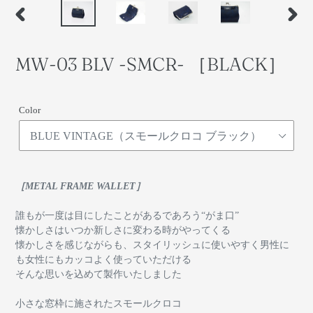
前
次
の
の
ス
ス
MW-03 BLV -SMCR- ［BLACK］
ラ
ラ
イ
イ
ド
ド
Color
［METAL FRAME WALLET］
誰もが一度は目にしたことがあるであろう“がま口”
懐かしさはいつか新しさに変わる時がやってくる
懐かしさを感じながらも、スタイリッシュに使いやすく男性に
も女性にもカッコよく使っていただける
そんな思いを込めて製作いたしました
小さな窓枠に施されたスモールクロコ