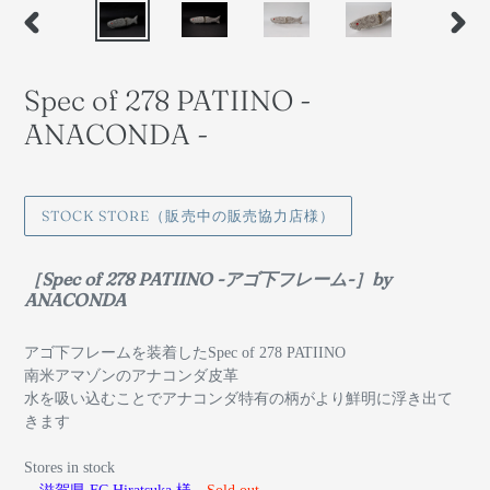
前
次
の
の
ス
ス
Spec of 278 PATIINO -
ラ
ラ
イ
イ
ANACONDA -
ド
ド
STOCK STORE（販売中の販売協力店様）
［Spec of 278 PATIINO -アゴ下フレーム-］by
ANACONDA
アゴ
下フレームを装着したSpec of 278 PATIINO
南米アマゾンのアナコンダ皮革
水を吸い込むことでアナコンダ特有の柄がより鮮明に浮き出て
きます
Stores in stock