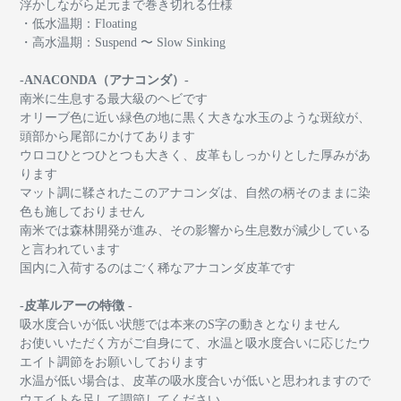
浮かしながら足元まで巻き切れる仕様
・低水温期：Floating
・高水温期：Suspend 〜 Slow Sinking
-ANACONDA（アナコンダ）-
南米に生息する最大級のヘビです
オリーブ色に近い緑色の地に黒く大きな水玉のような斑紋が、
頭部から尾部にかけてあります
ウロコひとつひとつも大きく、皮革もしっかりとした厚みがあ
ります
マット調に鞣されたこのアナコンダは、自然の柄そのままに染
色も施しておりません
南米では森林開発が進み、その影響から生息数が減少している
と言われています
国内に入荷するのはごく稀なアナコンダ皮革です
-皮革ルアーの特徴 -
吸水度合いが低い状態では本来のS字の動きとなりません
お使いいただく方がご自身にて、水温と吸水度合いに応じたウ
エイト調節をお願いしております
水温が低い場合は、皮革の吸水度合いが低いと思われますので
ウエイトを足して調節してください