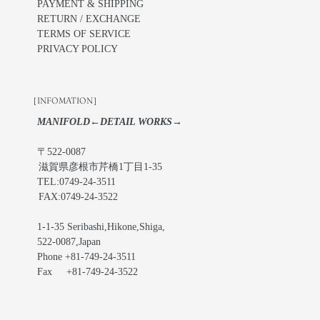
PAYMENT & SHIPPING
RETURN / EXCHANGE
TERMS OF SERVICE
PRIVACY POLICY
［INFOMATION］
MANIFOLD←DETAIL WORKS→
〒522-0087
滋賀県彦根市芹橋1丁目1-35
TEL:0749-24-3511
FAX:0749-24-3522
1-1-35 Seribashi,Hikone,Shiga,
522-0087,Japan
Phone +81-749-24-3511
Fax +81-749-24-3522