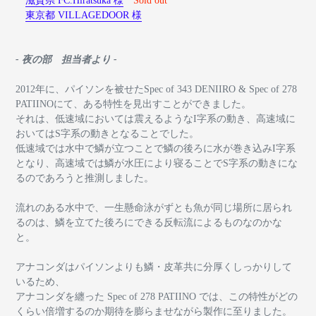
滋賀県 FC.Hiratsuka 様
Sold out
東京都 VILLAGEDOOR 様
- 夜の部 担当者より -
2012年に、パイソンを被せたSpec of 343 DENIIRO & Spec of 278
PATIINOにて、ある特性を見出すことができました。
それは、低速域においては震えるようなI字系の動き、高速域に
おいてはS字系の動きとなることでした。
低速域では水中で鱗が立つことで鱗の後ろに水が巻き込みI字系
となり、高速域では鱗が水圧により寝ることでS字系の動きにな
るのであろうと推測しました。
流れのある水中で、一生懸命泳がずとも魚が同じ場所に居られ
るのは、鱗を立てた後ろにできる反転流によるものなのかな
と。
アナコンダはパイソンよりも鱗・皮革共に分厚くしっかりして
いるため、
アナコンダを纏った Spec of 278 PATIINO では、この特性がどの
くらい倍増するのか期待を膨らませながら製作に至りました。