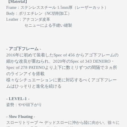
【Material】
Frame：ステンレススチール 1.5mm厚（レーザーカット）
Body：ポリエチレン（NC切削加工）
Leather：アナコンダ皮革
セニューによる手縫い縫製
- アゴ下フレーム -
2016年に初めて装着したSpec of 456 からアゴ下フレームの
細かな改良が重ねられ、
2020年のSpec of 343 DENIIRO・
Spec of 278 PATIINOより上下に数ミリずつの間隔で３ヵ所
のラインアイを搭載
様々なシチュエーションに更に対応するべくアゴ下フレー
ムはひっそりと進化を続ける
- LEVEL-1 -
姿勢：やや頭下がり
- Slow Floating -
スローリトリーブ 〜 デッドスローに沖から陸に向かい、
徐々に