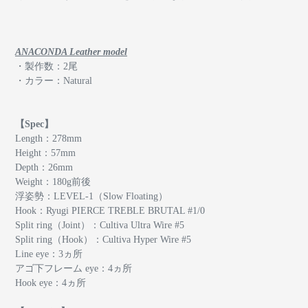
ANACONDA Leather model
・製作数：2尾
・カラー：Natural
【Spec】
Length：278mm
Height：57mm
Depth：26mm
Weight：180g前後
浮姿勢：LEVEL-1（Slow Floating）
Hook：Ryugi PIERCE TREBLE BRUTAL #1/0
Split ring（Joint）：Cultiva Ultra Wire #5
Split ring（Hook）：Cultiva Hyper Wire #5
Line eye：3ヵ所
アゴ下フレーム eye：4ヵ所
Hook eye：4ヵ所