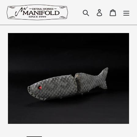
コ
ン
検索
Log in
Cart
テ
ン
ツ
に
ス
キ
ッ
プ
す
る