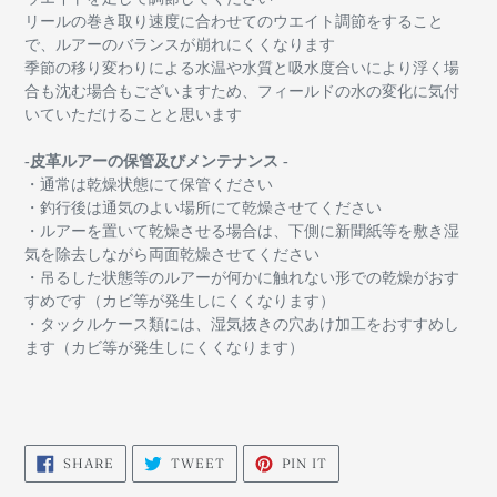
リールの巻き取り速度に合わせてのウエイト調節をすること
で、ルアーのバランスが崩れにくくなります
季節の移り変わりによる水温や水質と吸水度合いにより浮く場
合も沈む場合もございますため、フィールドの水の変化に気付
いていただけることと思います
-皮革ルアーの保管及びメンテナンス -
・通常は乾燥状態にて保管ください
・釣行後は通気のよい場所にて乾燥させてください
・ルアーを置いて乾燥させる場合は、下側に新聞紙等を敷き湿
気を除去しながら両面乾燥させてください
・吊るした状態等のルアーが何かに触れない形での乾燥がおす
すめです（カビ等が発生しにくくなります）
・タックルケース類には、湿気抜きの穴あけ加工をおすすめし
ます（カビ等が発生しにくくなります）
SHARE
TWEET
PIN
SHARE
TWEET
PIN IT
ON
ON
ON
FACEBOOK
TWITTER
PINTEREST