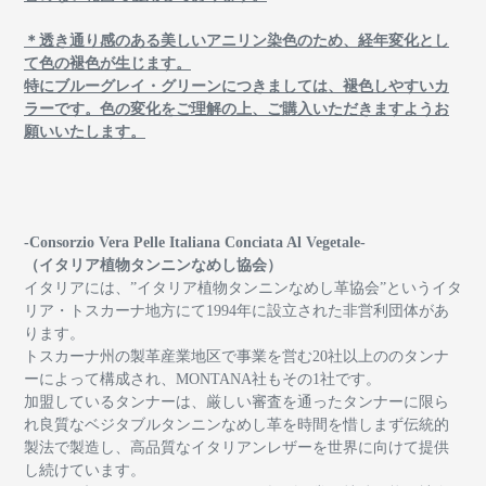
＊透き通り感のある美しいアニリン染色のため、経年変化とし
て色の褪色が生じます。
特にブルーグレイ・グリーンにつきましては、褪色しやすいカ
ラーです。色の変化をご理解の上、ご購入いただきますようお
願いいたします。
-Consorzio Vera Pelle Italiana Conciata Al Vegetale-
（イタリア植物タンニンなめし協会）
イタリアには、”イタリア植物タンニンなめし革協会”というイタ
リア・トスカーナ地方にて1994年に設立された非営利団体があ
ります。
トスカーナ州の製革産業地区で事業を営む20社以上ののタンナ
ーによって構成され、MONTANA社もその1社です。
加盟しているタンナーは、厳しい審査を通ったタンナーに限ら
れ良質なベジタブルタンニンなめし革を時間を惜しまず伝統的
製法で製造し、高品質なイタリアンレザーを世界に向けて提供
し続けています。