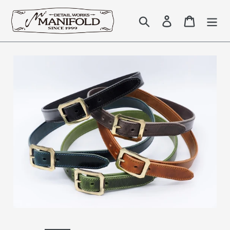
コ
ン
検索
Log in
Cart
テ
ン
ツ
に
ス
キ
ッ
プ
す
る