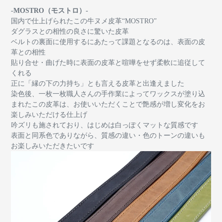
-MOSTRO（モストロ）-
国内で仕上げられたこの牛ヌメ皮革“MOSTRO”
ダグラスとの相性の良さに驚いた皮革
ベルトの裏面に使用するにあたって課題となるのは、表面の皮
革との相性
貼り合せ・曲げた時に表面の皮革と喧嘩をせず柔軟に追従して
くれる
正に「縁の下の力持ち」とも言える皮革と出逢えました
染色後、一枚一枚職人さんの手作業によってワックスが塗り込
まれたこの皮革は、お使いいただくことで艶感が増し変化をお
楽しみいただける仕上げ
吟ズリも施されており、はじめは白っぽくマットな質感です
表面と同系色でありながら、質感の違い・色のトーンの違いも
お楽しみいただきたいです