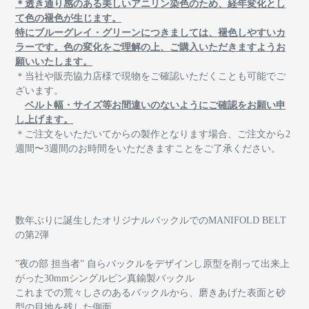
＊透き通り感のある美しいアニリン染色のため、経年変化とし
て色の褪色が生じます。
特にブルーグレイ・グリーンにつきましては、褪色しやすいカ
ラーです。色の変化をご理解の上、ご購入いただきますようお
願いいたします。
＊当社や販売協力店様で現物をご確認いただくことも可能でご
ざいます。
ベルト幅・サイズ等お間違いのないようにご確認をお願い申
し上げます。
＊ご注文をいただいてからの製作となります場合、ご注文から2
週間〜3週間のお時間をいただきますことをご了承ください。
数年ぶりに誕生したオリジナルバックルでのMANIFOLD BELT
の第2弾
”夜の部 担当者” 自らバックルをデザインし原型を削って出来上
がった30mmシングルピン真鍮製バックル
これまでの荒々しさのあるバックルから、磨きあげた表面と砂
型の目地を残した側面