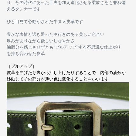
り、その時代にあった工夫を加え進化させる柔軟さをも兼ね備
えるタンナーです
ひと目見て心動かされた牛ヌメ皮革です
豊かな表情と透き通った奥行きのある美しい色合い
厚みがありながら優しいしなやかさ
油脂分を感じさせずとも”プルアップ”する不思議な仕上がり
を持ち合わせた皮革
［プルアップ］
皮革を曲げたり裏から押し上げたりすることで、内部の油分が
移動してその部分が薄い色に変化することをいいます