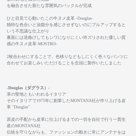
を融合させた新たな雰囲気のバックルが完成
ひと目見て心動いたこの牛ヌメ皮革 -Douglas-
独特な色合いと油脂分を感じさせずないのにプルアップすると
いう不思議な仕上がり
裏面には逆曲げしてもシワになりにくい吟ズリされた優しい質
感の牛ヌメ皮革-MOSTRO-
2枚合わせにすることで、色移りなどもしにくく色々なパンツに
合わせてお楽しみいただけることを念頭に製作いたしました
-Douglas（ダグラス）-
革の聖地ともいわれるイタリア
そのイタリアで1975年に創業したMONTANA社が作り上げる皮
革 ”Douglas”
原皮の手配から皮革に仕上げるまでの一切を自社で行う一貫生
産のMONTANA社
伝統を守りながらも、ファッションの動きに常にアンテナをは