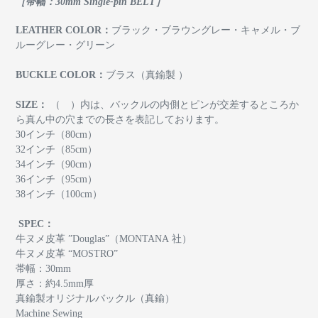
［帯幅：30mm Single-pin BELT］
LEATHER COLOR：
ブラック・ブラウングレー・キャメル・ブ
ルーグレー・グリーン
BUCKLE COLOR：
ブラス（真鍮製 ）
SIZE：
（ ）内は、バックルの内側とピンが交差するところか
ら真ん中の穴までの長さを表記しております。
30インチ（80cm）
32インチ（85cm）
34インチ（90cm）
36インチ（95cm）
38インチ（100cm）
SPEC：
牛ヌメ皮革 ”Douglas”（MONTANA 社）
牛ヌメ皮革 “MOSTRO”
帯幅：30mm
厚さ：約4.5mm厚
真鍮製オリジナルバックル（真鍮）
Machine Sewing