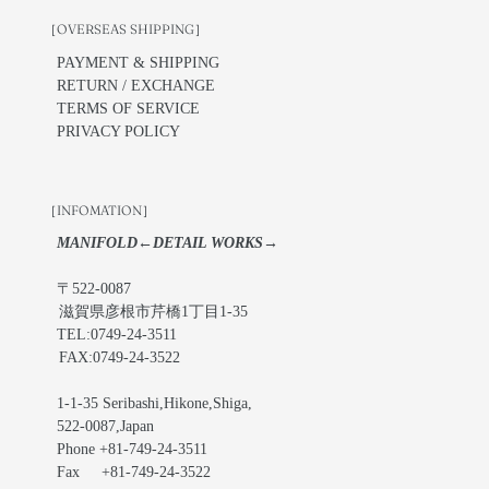
［OVERSEAS SHIPPING］
PAYMENT & SHIPPING
RETURN / EXCHANGE
TERMS OF SERVICE
PRIVACY POLICY
［INFOMATION］
MANIFOLD←DETAIL WORKS→
〒522-0087
滋賀県彦根市芹橋1丁目1-35
TEL:0749-24-3511
FAX:0749-24-3522
1-1-35 Seribashi,Hikone,Shiga,
522-0087,Japan
Phone +81-749-24-3511
Fax +81-749-24-3522