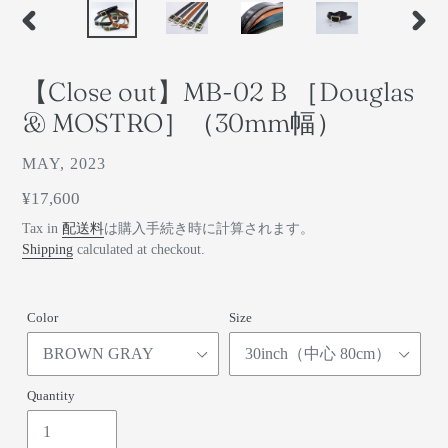
前
次
の
の
ス
ス
【Close out】MB-02 B ［Douglas
ラ
ラ
イ
イ
& MOSTRO］（30mm幅）
ド
ド
ベ
MAY, 2023
ン
通
¥17,600
ダ
常
Tax in
配送料
は購入手続き時に計算されます。
ー
価
Shipping
calculated at checkout.
格
Color
Size
Quantity