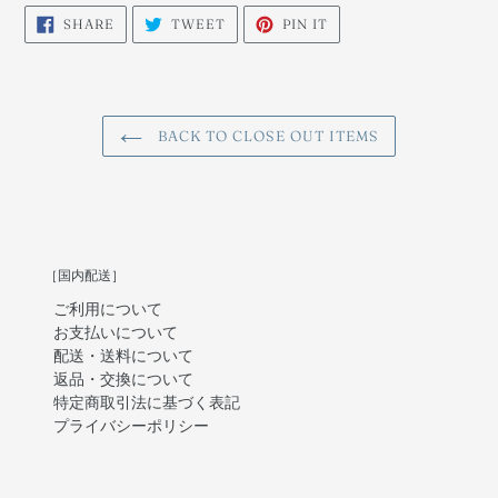
SHARE
TWEET
PIN
SHARE
TWEET
PIN IT
ON
ON
ON
FACEBOOK
TWITTER
PINTEREST
BACK TO CLOSE OUT ITEMS
［国内配送］
ご利用について
お支払いについて
配送・送料について
返品・交換について
特定商取引法に基づく表記
プライバシーポリシー