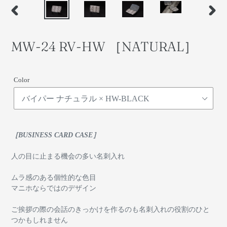
前
次
の
の
ス
ス
MW-24 RV-HW ［NATURAL］
ラ
ラ
イ
イ
ド
ド
Color
［BUSINESS CARD CASE］
人の目に止まる機会の多い名刺入れ
ムラ感のある個性的な色目
マニホならではのデザイン
ご挨拶の際の会話のきっかけを作るのも名刺入れの役割のひと
つかもしれません