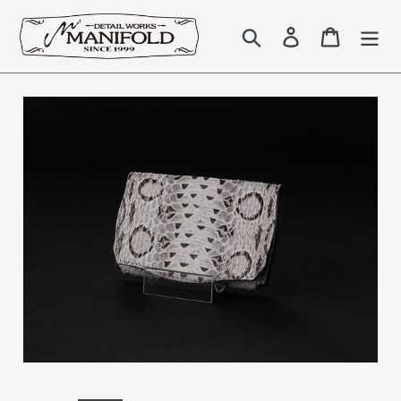
コ
ン
検索
Log in
Cart
テ
ン
ツ
に
ス
キ
ッ
プ
す
る