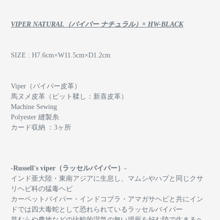
VIPER NATURAL（バイパー ナチュラル）× HW-BLACK
SIZE : H7.6cm×W11.5cm×D1.2cm
Viper（バイパー皮革）
馬ヌメ皮革（ピット鞣し：新喜皮革）
Machine Sewing
Polyester 縫製糸
カード収納 ：3ヶ所
-Russell's viper（ラッセルバイパー）-
インド亜大陸・東南アジアに生息し、マムシやハブと同じクサ
リヘビ科の猛毒ヘビ
カーペットバイパー・インドコブラ・アマガサヘビと共にイン
ドでは四大毒蛇として恐れられているラッセルバイパー
草むらや農地などの比較的湿気の無い場所を好む陸で生きるヘ