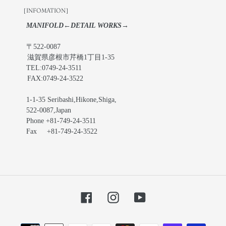
［INFOMATION］
MANIFOLD←DETAIL WORKS→
〒522-0087
滋賀県彦根市芹橋1丁目1-35
TEL:0749-24-3511
FAX:0749-24-3522
1-1-35 Seribashi,Hikone,Shiga,
522-0087,Japan
Phone +81-749-24-3511
Fax +81-749-24-3522
Facebook
Instagram
YouTube
お