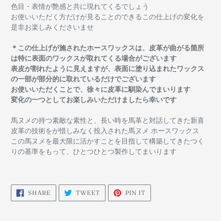
色目・表情が艶感と共に現れてくるでしょう
お使いいただく方だけが見ることのできるこの仕上げの変化を
是非お楽しみくださいませ
＊この仕上げが施されたホースワックスは、皮革が曲がる箇所
は特に表面のワックスが取れてくる場合がございます
表皮が割れたように見えますが、表面に塗り込まれたワックス
の一部が部分的に取れているだけでございます
お使いいただくことで、徐々に皮革に馴染んでまいります
変化の一つとしてお楽しみいただけましたら幸いです
馬ヌメの持つ素敵な素性と、長い時を馬革と対話してきた新喜
皮革の技術をが惜しみなく投入された馬ヌメ ホースワックス
この馬ヌメを最大限に活かすことを目指して構築してきたつく
りの基準をもって、ひとつひとつ製作してまいります
SHARE
TWEET
PIN
SHARE
TWEET
PIN IT
ON
ON
ON
FACEBOOK
TWITTER
PINTEREST