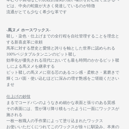
ビは、中央の蛇腹が大きく発達しているのが特徴
流通がとても少なく希少な革です
-馬ヌメ ホースワックス-
鞣し・染色・仕上げまでの全行程を自社管理することを理念と
する新喜皮革に依頼
馬革に対する歴史と愛情と誇りを軸とした世界に認められる
100%
ベジタブルタンニンのピット鞣し
効率化が優先される現代においても最も時間のかかるピット鞣
しによる馬ヌメを継承する
ピット鞣しの馬ヌメに宿る芯のあるコシ感・柔軟さ・素磨きで
輝くコバ面・使い込むほどに深みの増す艶感をご堪能ください
ませ
仕上げの妙技
まるでコードバンのようなきめ細かな表面と張りのある質感
その表面には、雪が薄り降り積もったように一面にワックスが
施される
一枚一枚職人の手作業によって塗り込まれたワックス
お使いいただくにつれてこのワックスが徐々に馴染み、本来の