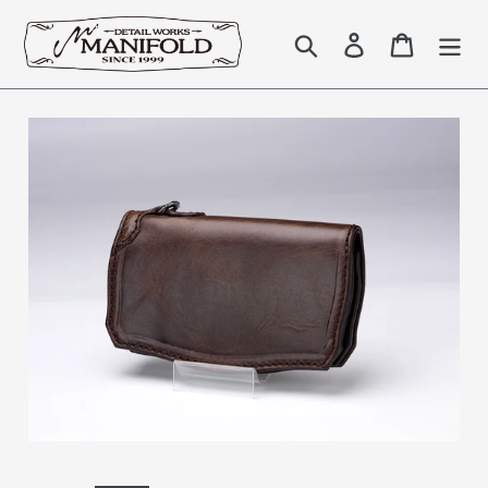
コ
ン
検索
Log in
Cart
テ
ン
ツ
に
ス
キ
ッ
プ
す
る