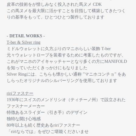
皮革の技術をが惜しみなく投入された馬ヌメ CDK
この馬ヌメを最大限に活かすことを目指して構築してきたつく
りの基準をもって、ひとつひとつ製作しております
- DETAIL WORKS -
T-ber & Silver ring
ミドルウォレットに久方ぶりのマニホらしい装飾 T-ber
元々ウォレットロープを装着するために考案したものですが、
これがマニホのアイキャッチャーとなり多くの方にMANIFOLD
を知っていただくきっかけにもなりました
Silver Ringには、こちらも懐かしい通称 ”マニホコンチョ” をあ
しらったオリジナルのシルバーリングを使用しております
ririファスナー
1936年にスイスのメンドリシオ（ティチーノ州）で設立された
ファスナーメーカー
特徴あるスライダー（引き手）のデザイン
独特な開け心地感
80年以上も続く歴史あるririファスナー
「ririならでは」をぜひご堪能くださいませ