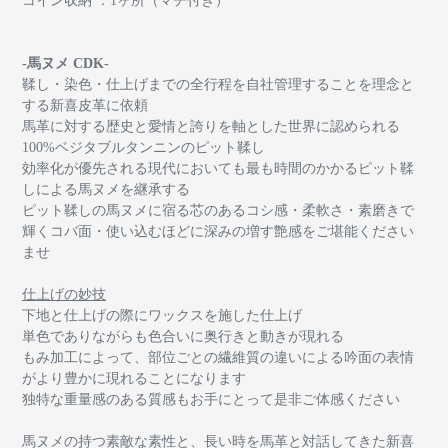
コイン収納 ：1ヶ所（マチ付き）
-馬ヌメ CDK-
鞣し・染色・仕上げまでの全行程を自社管理することを理念と
する新喜皮革に依頼
馬革に対する歴史と愛情と誇りを軸とした世界に認められる
100%
ベジタブルタンニンのピット鞣し
効率化が優先される現代においても最も時間のかかるピット鞣
しによる馬ヌメを継承する
ピット鞣しの馬ヌメに宿る
芯のあるコシ感・柔軟さ・素磨きで
輝くコバ面・使い込むほどに深みの増す艶感をご堪能ください
ませ
仕上げの妙技
下地と仕上げの際にワックスを施した仕上げ
単色でありながらも色合いに奥行きと動きが現れる
もみ加工によって、部位ごとの繊維質の違いによる吟面の表情
がより豊かに現れることになります
独特な重量感のある質感もお手にとって是非ご体感ください
馬ヌメの持つ素敵な素性と、長い時を馬革と対話してきた新喜