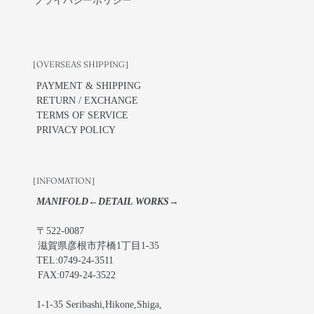
プライバシーポリシー
［OVERSEAS SHIPPING］
PAYMENT & SHIPPING
RETURN / EXCHANGE
TERMS OF SERVICE
PRIVACY POLICY
［INFOMATION］
MANIFOLD←DETAIL WORKS→
〒522-0087
滋賀県彦根市芹橋1丁目1-35
TEL:0749-24-3511
FAX:0749-24-3522
1-1-35 Seribashi,Hikone,Shiga,