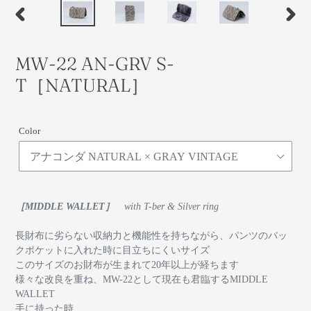
前
次
の
の
ス
ス
MW-22 AN-GRV S-
ラ
ラ
イ
イ
T［NATURAL］
ド
ド
Color
［MIDDLE WALLET］
with T-ber & Silver ring
長財布に劣らない収納力と機能性を持ちながら、パンツのバッ
クポケットに入れた時に目立ちにくいサイズ
このサイズのお財布が生まれて20年以上が経ちます
様々な改良を重ね、MW-22として現在も君臨するMIDDLE
WALLET
手に持った時