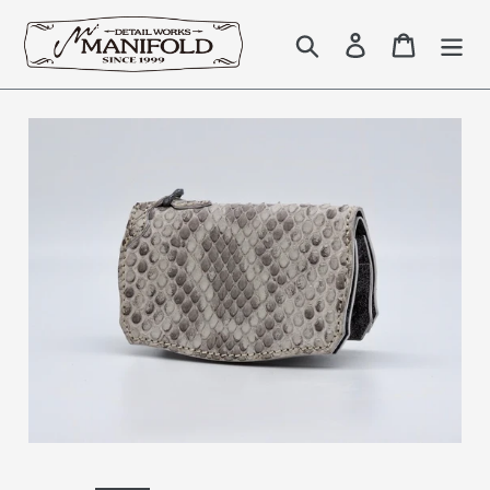
コ
ン
検索
Log in
Cart
テ
ン
ツ
に
ス
キ
ッ
プ
す
る