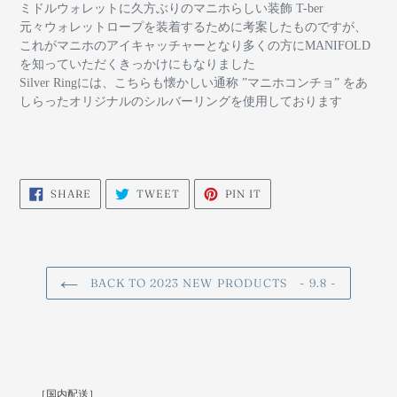
ミドルウォレットに久方ぶりのマニホらしい装飾 T-ber
元々ウォレットロープを装着するために考案したものですが、
これがマニホのアイキャッチャーとなり多くの方にMANIFOLD
を知っていただくきっかけにもなりました
Silver Ringには、こちらも懐かしい通称 ”マニホコンチョ” をあ
しらったオリジナルのシルバーリングを使用しております
SHARE
TWEET
PIN
SHARE
TWEET
PIN IT
ON
ON
ON
FACEBOOK
TWITTER
PINTEREST
BACK TO 2023 NEW PRODUCTS - 9.8 -
［国内配送］