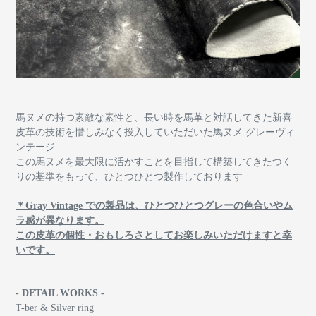
馬ヌメの持つ素敵な素性と、長い時を馬革と対話してきた新喜
皮革の技術を惜しみなく投入していただいた馬ヌメ グレーヴィ
ンテージ
この馬ヌメを最大限に活かすことを目指して構築してきたつく
りの基準をもって、ひとつひとつ製作しております
＊Gray Vintage での製品は、ひとつひとつグレーの色合いやム
ラ感が異なります。
この皮革の個性・おもしろさとしてお楽しみいただけますと幸
いです。
- DETAIL WORKS -
T-ber & Silver ring