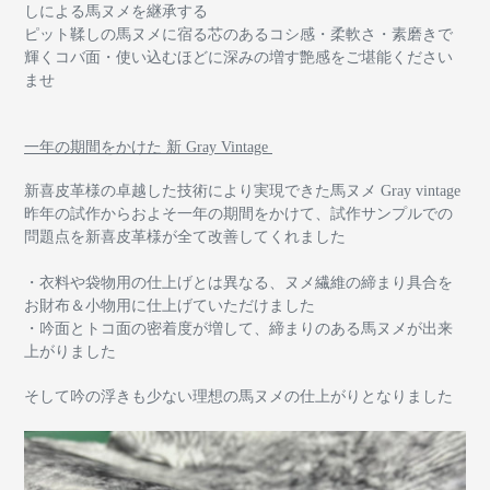
しによる馬ヌメを継承する
ピット鞣しの馬ヌメに宿る芯のあるコシ感・柔軟さ・素磨きで
輝くコバ面・使い込むほどに深みの増す艶感をご堪能ください
ませ
一年の期間をかけた 新 Gray Vintage
新喜皮革様の卓越した技術により実現できた馬ヌメ Gray vintage
昨年の試作から
およそ一年の期間をかけて、試作サンプルでの
問題点を新喜皮革様が全て改善してくれました
・衣料や袋物用の仕上げとは異なる、ヌメ繊維の締まり具合を
お財布＆小物用に仕上げていただけました
・吟面とトコ面の密着度が増して、締まりのある馬ヌメが出来
上がりました
そして吟の浮きも少ない理想の馬ヌメの仕上がりとなりました