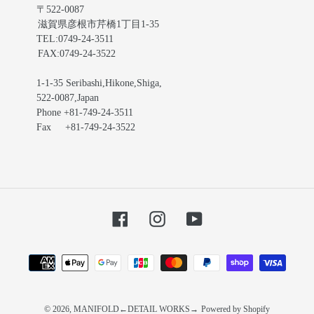
〒522-0087
滋賀県彦根市芹橋1丁目1-35
TEL:0749-24-3511
FAX:0749-24-3522
1-1-35 Seribashi,Hikone,Shiga,
522-0087,Japan
Phone +81-749-24-3511
Fax +81-749-24-3522
Facebook
Instagram
YouTube
お
支
払
い
© 2026,
MANIFOLD←DETAIL WORKS→
Powered by Shopify