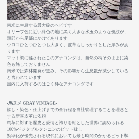
南米に生息する最大級のヘビです
オリーブ色に近い緑色の地に黒く大きな水玉のような斑紋が、
頭部から尾部にかけてあります
ウロコひとつひとつも大きく、皮革もしっかりとした厚みがあ
ります
マット調に鞣されたこのアナコンダは、自然の柄そのままに染
色も施しておりません
南米では森林開発が進み、その影響から生息数が減少している
と言われています
国内に入荷するのはごく稀なアナコンダです
-馬ヌメ GRAY VINTAGE-
鞣し・染色・仕上げまでの全行程を自社管理することを理念と
する新喜皮革に依頼
馬革に対する歴史と愛情と誇りを軸とした世界に認められる
100%
ベジタブルタンニンのピット鞣し
効率化が優先される現代においても最も時間のかかるピット鞣