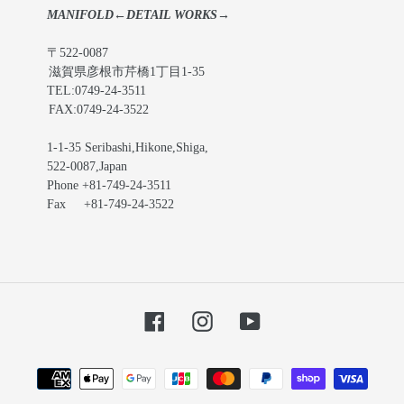
MANIFOLD←DETAIL WORKS→
〒522-0087
滋賀県彦根市芹橋1丁目1-35
TEL:0749-24-3511
FAX:0749-24-3522
1-1-35 Seribashi,Hikone,Shiga,
522-0087,Japan
Phone +81-749-24-3511
Fax +81-749-24-3522
Facebook
Instagram
YouTube
お
支