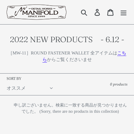
コ
ン
検索
Log in
Cart
テ
ン
ツ
に
C
2022 NEW PRODUCTS - 6.12 -
ス
o
キ
［MW-11］ROUND FASTENER WALLET 全アイテムは
こち
l
ッ
ら
からご覧くださいませ
プ
l
す
e
る
SORT BY
c
0 products
t
i
申し訳ございません。検索に一致する商品が見つかりません
o
でした。 (Sorry, there are no products in this collection)
n
: