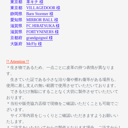
東京都
革キチ 様
東京都
VILLAGEDOOR 様
静岡県
Barn Stormer 様
愛知県
MIRROR BALL 様
滋賀県
FC.HIRATSUKA 様
滋賀県
FORTYNINERS 様
京都府
grandguignol 様
大阪府
McFly 様
!! Attention !!
＊生き物であるため、一点ごとに皮革の持つ表情が異なりま
す。
生きていた証である小さな治り傷や擦れ傷等がある場所も、
使用に差し支えの無い範囲で使用させていただいております。
できるだけ無駄にすることなく大切に製作させていただいて
おります。
＊当社や販売協力店様で現物をご確認いただくことも可能でご
ざいます。
サイズ等内容をじっくりとご確認いただきますようお願いい
たします。
＊ご注文をいただいてからの製作となります場合、ご注文から1