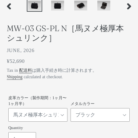
前
次
の
の
ス
ス
MW-03 GS-PL N［馬ヌメ極厚本
ラ
ラ
イ
イ
シュリンク］
ド
ド
ベ
JUNE, 2026
ン
通
¥52,690
ダ
常
Tax in
配送料
は購入手続き時に計算されます。
ー
価
Shipping
calculated at checkout.
格
皮革カラー（製作期間：1ヶ月〜
1ヶ月半）
メタルカラー
Quantity