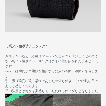
［馬ヌメ極厚本シュリンク］
原厚が2mmを超える極厚の馬ヌメでしか作り上げることのでき
ない馬ヌメ極厚本シュリンクはまさに選び抜かれた皮革といえ
ます
馬ヌメは強靭かつ柔軟な相反する要素の吟面（銀面）を有しま
す
引っ張り強度に強く柔軟であるため傷も付きにくい特別な革で
あると感じております
革の強度とは何かを実感していただける仕上がりとなりました