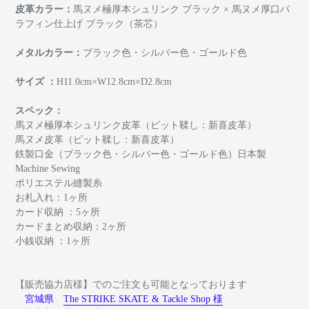
皮革カラー：
馬ヌメ極厚本シュリンク ブラック
× 馬ヌメ厚口パ
ラフィン仕上げ ブラック（茶芯）
メタルカラー：
ブラック色・シルバー色・ゴールド色
サイズ ：
H11.0cm×W12.8cm×D2.8cm
スペック：
馬ヌメ極厚本シュリンク皮革（ピット鞣し：新喜皮革）
馬ヌメ皮革（ピット鞣し：新喜皮革）
鉄製口金（ブラック色・シルバー色・ゴールド色）日本製
Machine Sewing
ポリエステル縫製糸
お札入れ：1ヶ所
カード収納 ：5ヶ所
カードまとめ収納：2ヶ所
小銭収納 ：1ヶ所
【販売協力店様】でのご注文も可能となっております
宮城県
The STRIKE SKATE & Tackle Shop 様