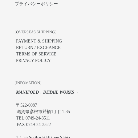
プライバシーポリシー
［OVERSEAS SHIPPING］
PAYMENT & SHIPPING
RETURN / EXCHANGE
TERMS OF SERVICE
PRIVACY POLICY
［INFOMATION］
MANIFOLD←DETAIL WORKS→
〒522-0087
滋賀県彦根市芹橋1丁目1-35
TEL:0749-24-3511
FAX:0749-24-3522
1-1-35 Seribashi,Hikone,Shiga,