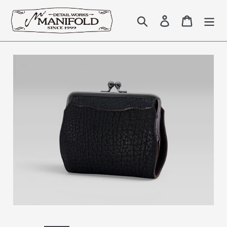
コ
ン
検索
Log in
Cart
テ
ン
ツ
に
ス
キ
ッ
プ
す
る