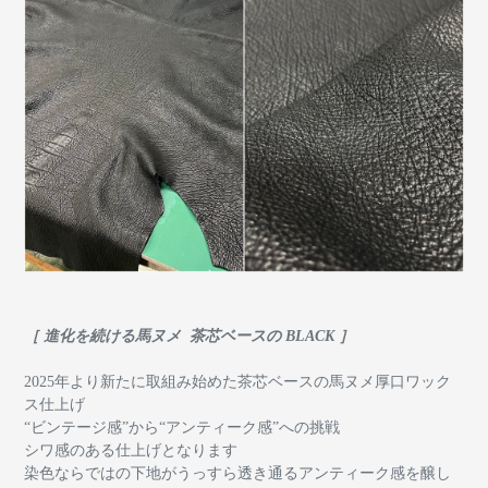
［ 進化を続ける馬ヌメ 茶芯ベースの BLACK ］
2025年より新たに取組み始めた茶芯ベースの馬ヌメ厚口ワック
ス仕上げ
“ビンテージ感”から“アンティーク感”への挑戦
シワ感のある仕上げとなります
染色ならではの下地がうっすら透き通るアンティーク感を醸し