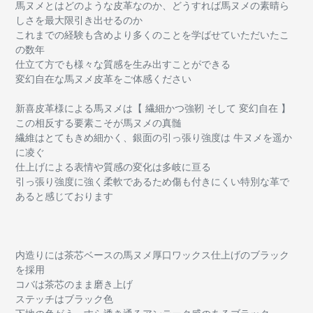
馬ヌメとはどのような皮革なのか、どうすれば馬ヌメの素晴ら
しさを最大限引き出せるのか
これまでの経験も含めより多くのことを学ばせていただいたこ
の数年
仕立て方でも様々な質感を生み出すことができる
変幻自在な馬ヌメ皮革をご体感ください
新喜皮革様による馬ヌメは【 繊細かつ強靭 そして 変幻自在 】
この相反する要素こそが馬ヌメの真髄
繊維はとてもきめ細かく、銀面の引っ張り強度は 牛ヌメを遥か
に凌ぐ
仕上げによる表情や質感の変化は多岐に亘る
引っ張り強度に強く柔軟であるため傷も付きにくい特別な革で
あると感じております
内造りには茶芯ベースの馬ヌメ厚口ワックス仕上げのブラック
を採用
コバは茶芯のまま磨き上げ
ステッチはブラック色