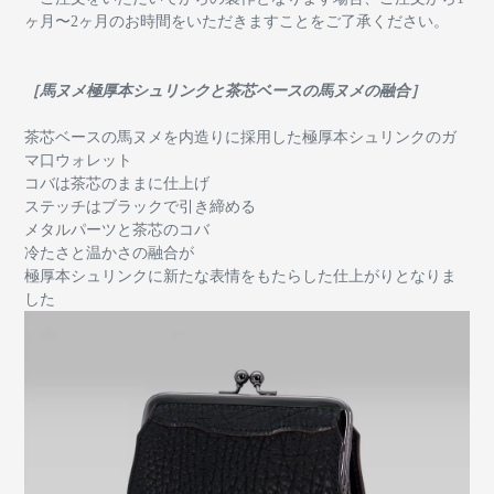
ヶ月〜2ヶ月のお時間をいただきますことをご了承ください。
［馬ヌメ極厚本シュリンクと茶芯ベースの馬ヌメの融合］
茶芯ベースの馬ヌメを内造りに採用した極厚本シュリンクのガ
マ口ウォレット
コバは茶芯のままに仕上げ
ステッチはブラックで引き締める
メタルパーツと茶芯のコバ
冷たさと温かさの融合が
極厚本シュリンクに新たな表情をもたらした仕上がりとなりま
した