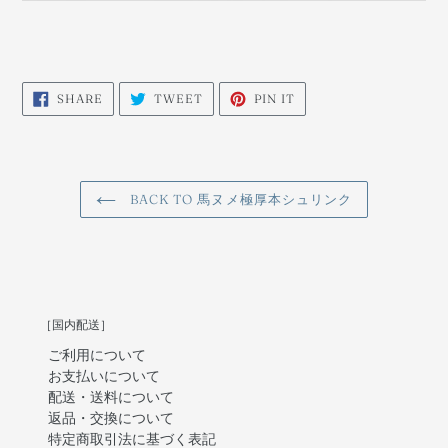
SHARE
TWEET
PIN
SHARE
TWEET
PIN IT
ON
ON
ON
FACEBOOK
TWITTER
PINTEREST
BACK TO 馬ヌメ極厚本シュリンク
［国内配送］
ご利用について
お支払いについて
配送・送料について
返品・交換について
特定商取引法に基づく表記