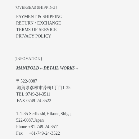
［OVERSEAS SHIPPING］
PAYMENT & SHIPPING
RETURN / EXCHANGE
TERMS OF SERVICE
PRIVACY POLICY
［INFOMATION］
MANIFOLD←DETAIL WORKS→
〒522-0087
滋賀県彦根市芹橋1丁目1-35
TEL:0749-24-3511
FAX:0749-24-3522
1-1-35 Seribashi,Hikone,Shiga,
522-0087,Japan
Phone +81-749-24-3511
Fax +81-749-24-3522