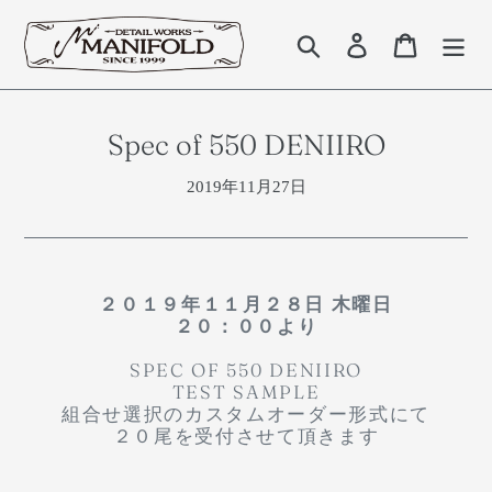
コ
ン
検索
Log in
Cart
テ
ン
ツ
に
Spec of 550 DENIIRO
ス
キ
2019年11月27日
ッ
プ
す
る
２０１９年１１月２８日 木曜日
２０：００より
SPEC OF 550 DENIIRO
TEST SAMPLE
組合せ選択のカスタムオーダー形式にて
２０尾を受付させて頂きます