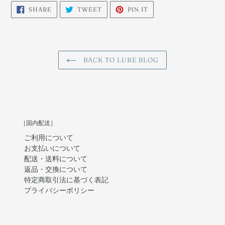
SHARE
TWEET
PIN
SHARE
TWEET
PIN IT
ON
ON
ON
FACEBOOK
TWITTER
PINTEREST
BACK TO LURE BLOG
［国内配送］
ご利用について
お支払いについて
配送・送料について
返品・交換について
特定商取引法に基づく表記
プライバシーポリシー